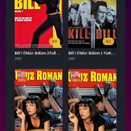
8.0
8.2
Bill’i Öldür: Bölüm 2 Full HD İzle
Bill’i Öldür: Bölüm 1 Türkçe Dublaj İzle
2004
2023
1080p
1080p