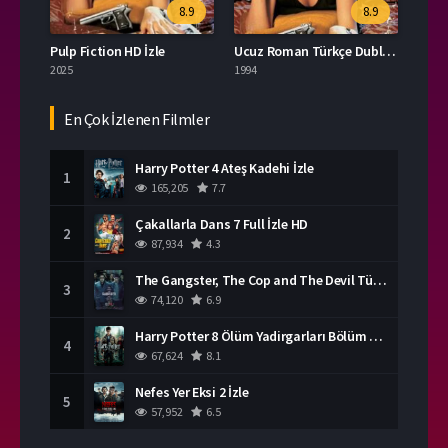
8.9
8.9
Pulp Fiction HD İzle
Ucuz Roman Türkçe Dublaj Full İzle
2025
1994
En Çok İzlenen Filmler
Harry Potter 4 Ateş Kadehi İzle
1
165,205
7.7
Çakallarla Dans 7 Full İzle HD
2
87,934
4.3
The Gangster, The Cop and The Devil Türkçe Dublaj İzle
3
74,120
6.9
Harry Potter 8 Ölüm Yadirgarları Bölüm 2 İzle
4
67,624
8.1
Nefes Yer Eksi 2 İzle
5
57,952
6.5