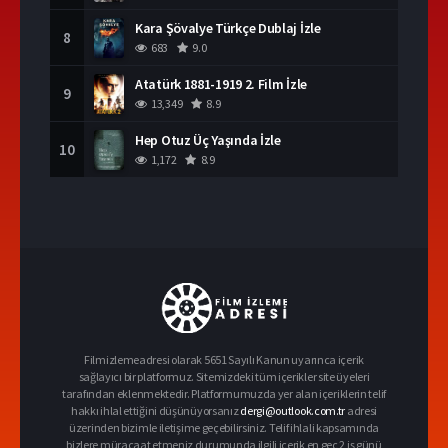
Kara Şövalye Türkçe Dublaj İzle
8
683
9.0
Atatürk 1881-1919 2. Film İzle
9
13,349
8.9
Hep Otuz Üç Yaşında İzle
10
1,172
8.9
Filmizlemeadresi olarak 5651 Sayılı Kanun uyarınca içerik
sağlayıcı bir platformuz. Sitemizdeki tüm içerikler site üyeleri
tarafından eklenmektedir. Platformumuzda yer alan içeriklerin telif
hakkı ihlal ettiğini düşünüyorsanız
dergi@outlook.com.tr
adresi
üzerinden bizimle iletişime geçebilirsiniz. Telif ihlali kapsamında
bizlere müracaat etmeniz durumunda ilgili içerik en geç 2 iş günü