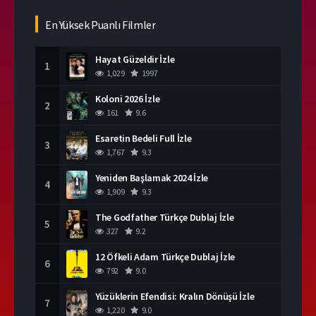
En Yüksek Puanlı Filmler
Hayat Güzeldir İzle
1
1,029
1997
Koloni 2026 İzle
2
161
9.6
Esaretin Bedeli Full İzle
3
1,767
9.3
Yeniden Başlamak 2024 İzle
4
1,909
9.3
The Godfather Türkçe Dublaj İzle
5
327
9.2
12 Öfkeli Adam Türkçe Dublaj İzle
6
792
9.0
Yüzüklerin Efendisi: Kralın Dönüşü İzle
7
1,220
9.0