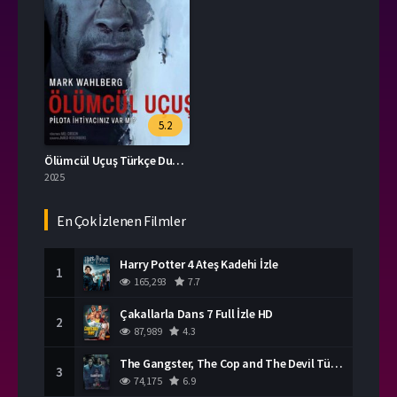
5.2
Ölümcül Uçuş Türkçe Dublaj İzle
2025
En Çok İzlenen Filmler
Harry Potter 4 Ateş Kadehi İzle
1
165,293
7.7
Çakallarla Dans 7 Full İzle HD
2
87,989
4.3
The Gangster, The Cop and The Devil Türkçe Dublaj İzle
3
74,175
6.9