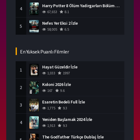
Harry Potter 8 Ölüm Yadirgarları Bölüm 2 İzle
4
67,653
8.1
Nefes Yer Eksi 2 İzle
5
58,005
6.5
En Yüksek Puanlı Filmler
Hayat Güzeldir İzle
1
1,033
1997
Koloni 2026 İzle
2
167
9.6
Esaretin Bedeli Full İzle
3
1,775
9.3
Yeniden Başlamak 2024 İzle
4
1,913
9.3
The Godfather Türkçe Dublaj İzle
5