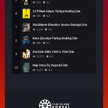
329
9.2
12 Öfkeli Adam Türkçe Dublaj İzle
6
795
9.0
Yüzüklerin Efendisi: Kralın Dönüşü İzle
7
1,224
9.0
Kara Şövalye Türkçe Dublaj İzle
8
686
9.0
Atatürk 1881-1919 2. Film İzle
9
13,373
8.9
Hep Otuz Üç Yaşında İzle
10
1,173
8.9