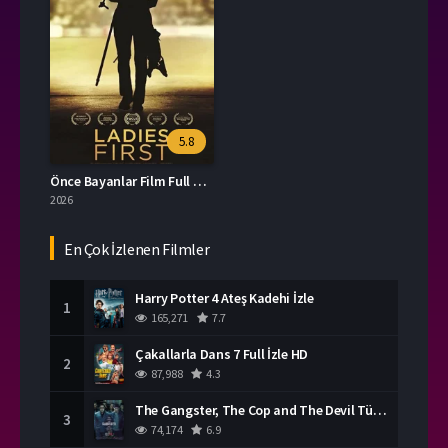
5.8
Önce Bayanlar Film Full HD İzle
2026
En Çok İzlenen Filmler
Harry Potter 4 Ateş Kadehi İzle
1
165,271
7.7
Çakallarla Dans 7 Full İzle HD
2
87,988
4.3
The Gangster, The Cop and The Devil Türkçe Dublaj İzle
3
74,174
6.9