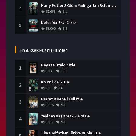
Harry Potter 8 Ölüm Yadirgarları Bölüm 2 İzle
4
67,653
8.1
Nefes Yer Eksi 2 İzle
5
58,000
6.5
En Yüksek Puanlı Filmler
Hayat Güzeldir İzle
1
1,033
1997
Koloni 2026 İzle
2
167
9.6
Esaretin Bedeli Full İzle
3
1,775
9.3
Yeniden Başlamak 2024 İzle
4
1,912
9.3
The Godfather Türkçe Dublaj İzle
5