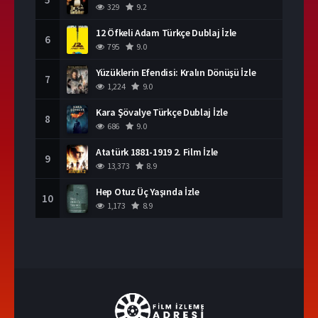
329
9.2
12 Öfkeli Adam Türkçe Dublaj İzle
6
795
9.0
Yüzüklerin Efendisi: Kralın Dönüşü İzle
7
1,224
9.0
Kara Şövalye Türkçe Dublaj İzle
8
686
9.0
Atatürk 1881-1919 2. Film İzle
9
13,373
8.9
Hep Otuz Üç Yaşında İzle
10
1,173
8.9