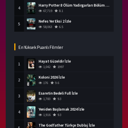
Harry Potter 8 Ölüm Yadirgarları Bölüm 2 İzle
4
67,719
8.1
Nefes Yer Eksi 2 İzle
5
58,063
6.5
En Yüksek Puanlı Filmler
Hayat Güzeldir İzle
1
1,042
1997
Koloni 2026 İzle
2
176
9.6
Esaretin Bedeli Full İzle
3
1,783
9.3
Yeniden Başlamak 2024 İzle
4
1,916
9.3
The Godfather Türkçe Dublaj İzle
5