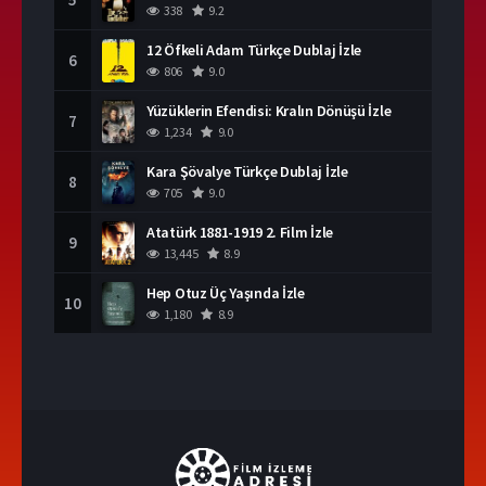
338
9.2
12 Öfkeli Adam Türkçe Dublaj İzle
6
806
9.0
Yüzüklerin Efendisi: Kralın Dönüşü İzle
7
1,234
9.0
Kara Şövalye Türkçe Dublaj İzle
8
705
9.0
Atatürk 1881-1919 2. Film İzle
9
13,445
8.9
Hep Otuz Üç Yaşında İzle
10
1,180
8.9