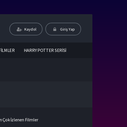
Kaydol
Giriş Yap
FİLMLER
HARRY POTTER SERİSİ
n Çok İzlenen Filmler