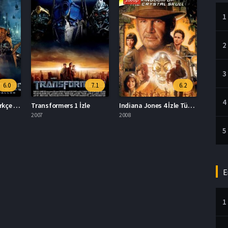
1
2
3
6.0
7.1
6.2
4
Transformers 2 Türkçe Dublaj İzle
Transformers 1 İzle
Indiana Jones 4 İzle Türkçe Dublaj
2007
2008
5
E
1