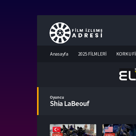
Anasayfa
2025 FİLMLERİ
KORKU Fİ
Oyuncu
Shia LaBeouf
1080p
1080p