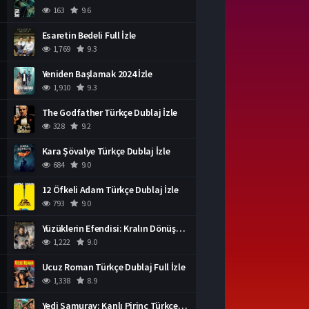
163
9.6
Esaretin Bedeli Full İzle
1,769
9.3
Yeniden Başlamak 2024 İzle
1,910
9.3
The Godfather Türkçe Dublaj İzle
328
9.2
Kara Şövalye Türkçe Dublaj İzle
684
9.0
12 Öfkeli Adam Türkçe Dublaj İzle
793
9.0
Yüzüklerin Efendisi: Kralın Dönüşü İzle
1,222
9.0
Ucuz Roman Türkçe Dublaj Full İzle
1,338
8.9
Yedi Samuray: Kanlı Pirinç Türkçe Dublaj İzle