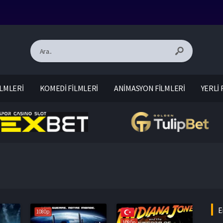
LMLERİ
KOMEDİ FİLMLERİ
ANİMASYON FİLMLERİ
YERLİ 
E
1080p
1080p