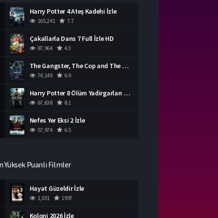
Harry Potter 4 Ateş Kadehi İzle
165,241
7.7
Çakallarla Dans 7 Full İzle HD
87,964
4.3
The Gangster, The Cop and The Devil Türkçe Dublaj İzle
74,149
6.9
Harry Potter 8 Ölüm Yadirgarları Bölüm 2 İzle
67,638
8.1
Nefes Yer Eksi 2 İzle
57,974
6.5
n Yüksek Puanlı Filmler
Hayat Güzeldir İzle
1,031
1997
Koloni 2026 İzle