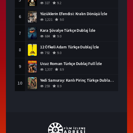
327
9.2
Yüzüklerin Efendisi: Kralın Dönüşü İzle
6
1,221
9.0
Kara Şövalye Türkçe Dublaj İzle
7
684
9.0
12 Öfkeli Adam Türkçe Dublaj İzle
8
792
9.0
Ucuz Roman Türkçe Dublaj Full İzle
9
1,337
8.9
Yedi Samuray: Kanlı Pirinç Türkçe Dublaj İzle
10
259
8.9