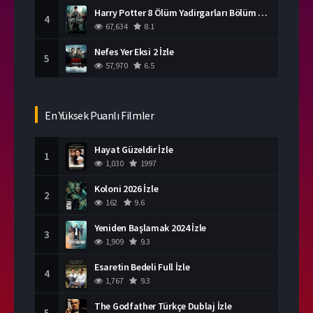
Harry Potter 8 Ölüm Yadirgarları Bölüm 2 İzle
4
67,634
8.1
Nefes Yer Eksi 2 İzle
5
57,970
6.5
En Yüksek Puanlı Filmler
Hayat Güzeldir İzle
1
1,030
1997
Koloni 2026 İzle
2
162
9.6
Yeniden Başlamak 2024 İzle
3
1,909
9.3
Esaretin Bedeli Full İzle
4
1,767
9.3
The Godfather Türkçe Dublaj İzle
5