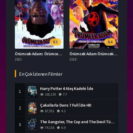
8.5
8.4
Örümcek-Adam: Örümcek Evrenine Geçiş İzle
Örümcek Adam Örümcek Evreninde izle (2018)
2023
2018
En Çok İzlenen Filmler
Harry Potter 4 Ateş Kadehi İzle
1
165,230
7.7
Çakallarla Dans 7 Full İzle HD
2
87,951
4.3
The Gangster, The Cop and The Devil Türkçe Dublaj İzle
3
74,136
6.9