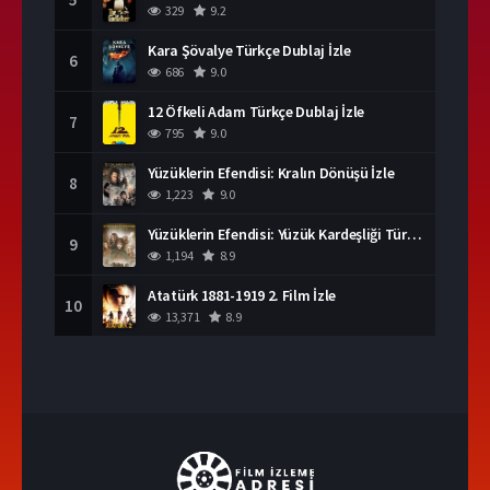
329
9.2
Kara Şövalye Türkçe Dublaj İzle
6
686
9.0
12 Öfkeli Adam Türkçe Dublaj İzle
7
795
9.0
Yüzüklerin Efendisi: Kralın Dönüşü İzle
8
1,223
9.0
Yüzüklerin Efendisi: Yüzük Kardeşliği Türkçe Dublaj İzle
9
1,194
8.9
Atatürk 1881-1919 2. Film İzle
10
13,371
8.9