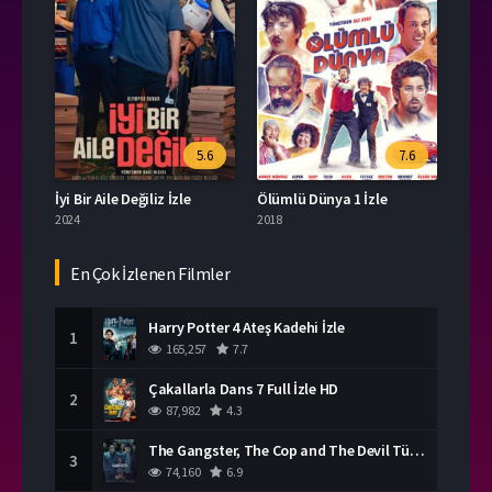
5.6
7.6
İyi Bir Aile Değiliz İzle
Ölümlü Dünya 1 İzle
2024
2018
En Çok İzlenen Filmler
Harry Potter 4 Ateş Kadehi İzle
1
165,257
7.7
Çakallarla Dans 7 Full İzle HD
2
87,982
4.3
The Gangster, The Cop and The Devil Türkçe Dublaj İzle
3
74,160
6.9