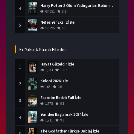
Harry Potter 8 Ölüm Yadirgarları Bölüm 2 İzle
4
67,651
8.1
Nefes Yer Eksi 2 İzle
5
57,995
6.5
En Yüksek Puanlı Filmler
Hayat Güzeldir İzle
1
1,033
1997
Koloni 2026 İzle
2
166
9.6
Esaretin Bedeli Full İzle
3
1,775
9.3
Yeniden Başlamak 2024 İzle
4
1,911
9.3
The Godfather Türkçe Dublaj İzle
5