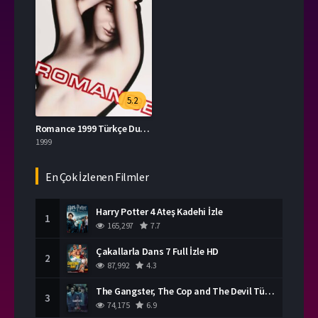
5.2
Romance 1999 Türkçe Dublaj İzle
1999
En Çok İzlenen Filmler
Harry Potter 4 Ateş Kadehi İzle
1
165,297
7.7
Çakallarla Dans 7 Full İzle HD
2
87,992
4.3
The Gangster, The Cop and The Devil Türkçe Dublaj İzle
3
74,175
6.9