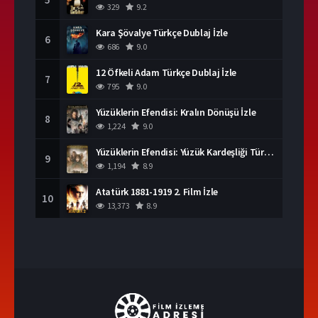
329
9.2
Kara Şövalye Türkçe Dublaj İzle
6
686
9.0
12 Öfkeli Adam Türkçe Dublaj İzle
7
795
9.0
Yüzüklerin Efendisi: Kralın Dönüşü İzle
8
1,224
9.0
Yüzüklerin Efendisi: Yüzük Kardeşliği Türkçe Dublaj İzle
9
1,194
8.9
Atatürk 1881-1919 2. Film İzle
10
13,373
8.9