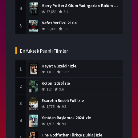
Harry Potter 8 Ölüm Yadirgarları Bölüm 2 İzle
4
67,654
8.1
Nefes Yer Eksi 2 İzle
5
58,005
6.5
En Yüksek Puanlı Filmler
Hayat Güzeldir İzle
1
1,033
1997
Koloni 2026 İzle
2
167
9.6
Esaretin Bedeli Full İzle
3
1,775
9.3
Yeniden Başlamak 2024 İzle
4
1,913
9.3
The Godfather Türkçe Dublaj İzle
5