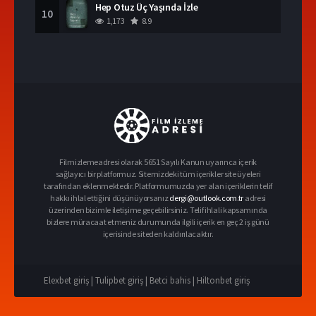
Hep Otuz Üç Yaşında İzle
10
1,173
8.9
Filmizlemeadresi olarak 5651 Sayılı Kanun uyarınca içerik
sağlayıcı bir platformuz. Sitemizdeki tüm içerikler site üyeleri
tarafından eklenmektedir. Platformumuzda yer alan içeriklerin telif
hakkı ihlal ettiğini düşünüyorsanız
dergi@outlook.com.tr
adresi
üzerinden bizimle iletişime geçebilirsiniz. Telif ihlali kapsamında
bizlere müracaat etmeniz durumunda ilgili içerik en geç 2 iş günü
içerisinde siteden kaldırılacaktır.
Elexbet giriş |
Tulipbet giriş |
Betci bahis |
Hiltonbet giriş