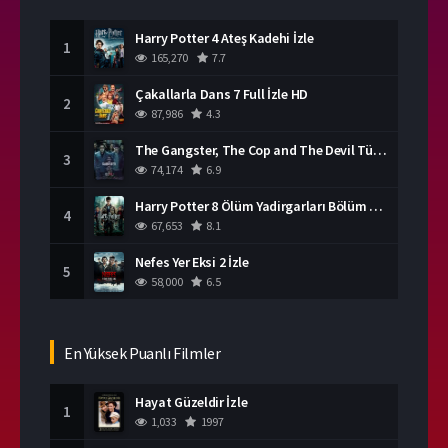
Harry Potter 4 Ateş Kadehi İzle
1
165,270
7.7
Çakallarla Dans 7 Full İzle HD
2
87,986
4.3
The Gangster, The Cop and The Devil Türkçe Dublaj İzle
3
74,174
6.9
Harry Potter 8 Ölüm Yadirgarları Bölüm 2 İzle
4
67,653
8.1
Nefes Yer Eksi 2 İzle
5
58,000
6.5
En Yüksek Puanlı Filmler
Hayat Güzeldir İzle
1
1,033
1997