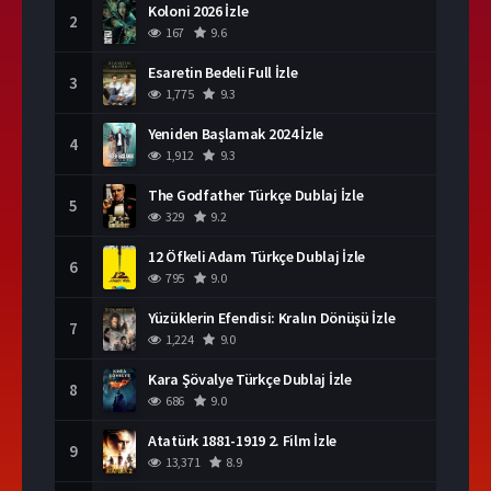
Koloni 2026 İzle
2
167
9.6
Esaretin Bedeli Full İzle
3
1,775
9.3
Yeniden Başlamak 2024 İzle
4
1,912
9.3
The Godfather Türkçe Dublaj İzle
5
329
9.2
12 Öfkeli Adam Türkçe Dublaj İzle
6
795
9.0
Yüzüklerin Efendisi: Kralın Dönüşü İzle
7
1,224
9.0
Kara Şövalye Türkçe Dublaj İzle
8
686
9.0
Atatürk 1881-1919 2. Film İzle
9
13,371
8.9