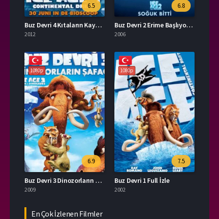
6.5
6.8
Buz Devri 4 Kıtaların Kayması Türkçe Dublaj Full İzle
Buz Devri 2 Erime Başlıyor İzle
2012
2006
1080p
1080p
6.9
7.5
Buz Devri 3 Dinozorların Şafağı Türkçe Dublaj Full İzle
Buz Devri 1 Full İzle
2009
2002
En Çok İzlenen Filmler