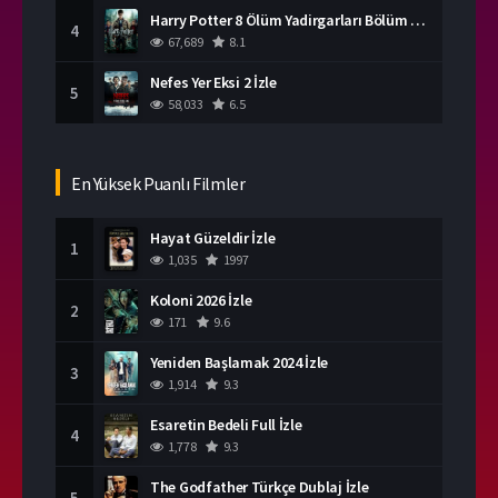
Harry Potter 8 Ölüm Yadirgarları Bölüm 2 İzle
4
67,689
8.1
Nefes Yer Eksi 2 İzle
5
58,033
6.5
En Yüksek Puanlı Filmler
Hayat Güzeldir İzle
1
1,035
1997
Koloni 2026 İzle
2
171
9.6
Yeniden Başlamak 2024 İzle
3
1,914
9.3
Esaretin Bedeli Full İzle
4
1,778
9.3
The Godfather Türkçe Dublaj İzle
5