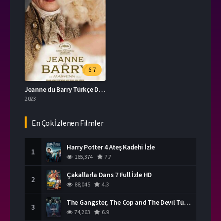
6.7
Jeanne du Barry Türkçe Dublaj İzle
2023
En Çok İzlenen Filmler
Harry Potter 4 Ateş Kadehi İzle
1
165,374
7.7
Çakallarla Dans 7 Full İzle HD
2
88,045
4.3
The Gangster, The Cop and The Devil Türkçe Dublaj İzle
3
74,263
6.9