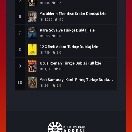
334
9.2
Yüzüklerin Efendisi: Kralın Dönüşü İzle
6
1,230
9.0
Kara Şövalye Türkçe Dublaj İzle
7
695
9.0
12 Öfkeli Adam Türkçe Dublaj İzle
8
799
9.0
Ucuz Roman Türkçe Dublaj Full İzle
9
1,345
8.9
Yedi Samuray: Kanlı Pirinç Türkçe Dublaj İzle
10
264
8.9