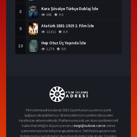
Kara Şövalye Türkçe Dublaj İzle
8
696
9.0
Atatürk 1881-1919 2. Film İzle
9
13,411
8.9
Hep Otuz Üç Yaşında İzle
10
1,179
8.9
Filmizlemeadresi olarak 5651 Sayılı Kanun uyarınca içerik
sağlayıcı bir platformuz. Sitemizdeki tüm içerikler site üyeleri
tarafından eklenmektedir. Platformumuzda yer alan içeriklerin telif
hakkı ihlal ettiğini düşünüyorsanız
dergi@outlook.com.tr
adresi
üzerinden bizimle iletişime geçebilirsiniz. Telif ihlali kapsamında
bizlere müracaat etmeniz durumunda ilgili içerik en geç 2 iş günü