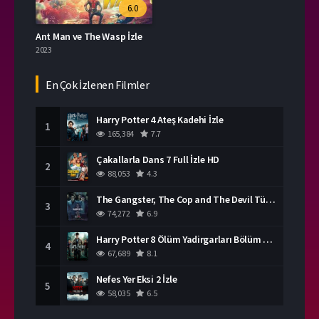
6.0
Ant Man ve The Wasp İzle
2023
En Çok İzlenen Filmler
Harry Potter 4 Ateş Kadehi İzle
1
165,384
7.7
Çakallarla Dans 7 Full İzle HD
2
88,053
4.3
The Gangster, The Cop and The Devil Türkçe Dublaj İzle
3
74,272
6.9
Harry Potter 8 Ölüm Yadirgarları Bölüm 2 İzle
4
67,689
8.1
Nefes Yer Eksi 2 İzle
5
58,035
6.5