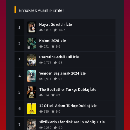
En Yüksek Puanlı Filmler
Hayat Güzeldir İzle
1
1,036
1997
Koloni 2026 İzle
2
171
9.6
Esaretin Bedeli Full İzle
3
1,778
9.3
Yeniden Başlamak 2024 İzle
4
1,914
9.3
The Godfather Türkçe Dublaj İzle
5
334
9.2
12 Öfkeli Adam Türkçe Dublaj İzle
6
799
9.0
Yüzüklerin Efendisi: Kralın Dönüşü İzle
7
1,230
9.0