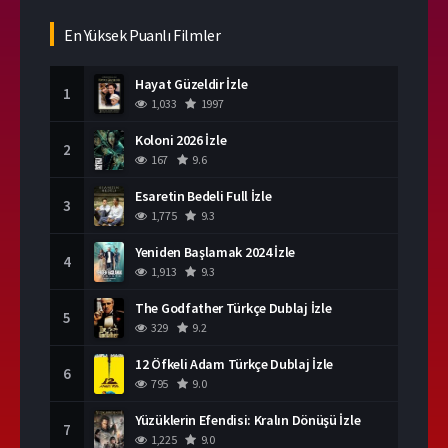
En Yüksek Puanlı Filmler
Hayat Güzeldir İzle
1
1,033
1997
Koloni 2026 İzle
2
167
9.6
Esaretin Bedeli Full İzle
3
1,775
9.3
Yeniden Başlamak 2024 İzle
4
1,913
9.3
The Godfather Türkçe Dublaj İzle
5
329
9.2
12 Öfkeli Adam Türkçe Dublaj İzle
6
795
9.0
Yüzüklerin Efendisi: Kralın Dönüşü İzle
7
1,225
9.0