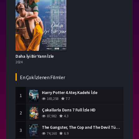
Daha İyi Bir Yarın İzle
2024
En Çok İzlenen Filmler
Harry Potter 4 Ateş Kadehi İzle
1
165,258
7.7
Çakallarla Dans 7 Full İzle HD
2
87,982
4.3
The Gangster, The Cop and The Devil Türkçe Dublaj İzle
3
74,160
6.9