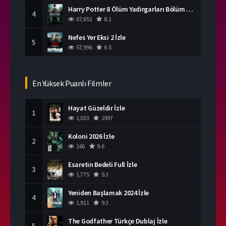
Harry Potter 8 Ölüm Yadirgarları Bölüm 2 İzle
4
67,651
8.1
Nefes Yer Eksi 2 İzle
5
57,996
6.5
En Yüksek Puanlı Filmler
Hayat Güzeldir İzle
1
1,033
1997
Koloni 2026 İzle
2
166
9.6
Esaretin Bedeli Full İzle
3
1,775
9.3
Yeniden Başlamak 2024 İzle
4
1,911
9.3
The Godfather Türkçe Dublaj İzle
5