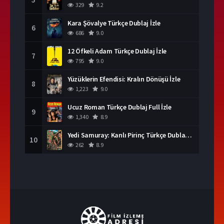
329
9.2
Kara Şövalye Türkçe Dublaj İzle
6
686
9.0
12 Öfkeli Adam Türkçe Dublaj İzle
7
795
9.0
Yüzüklerin Efendisi: Kralın Dönüşü İzle
8
1,223
9.0
Ucuz Roman Türkçe Dublaj Full İzle
9
1,340
8.9
Yedi Samuray: Kanlı Pirinç Türkçe Dublaj İzle
10
262
8.9