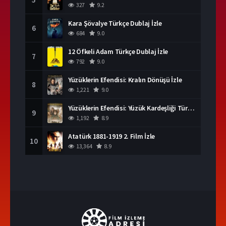
327
9.2
Kara Şövalye Türkçe Dublaj İzle
6
684
9.0
12 Öfkeli Adam Türkçe Dublaj İzle
7
792
9.0
Yüzüklerin Efendisi: Kralın Dönüşü İzle
8
1,221
9.0
Yüzüklerin Efendisi: Yüzük Kardeşliği Türkçe Dublaj İzle
9
1,192
8.9
Atatürk 1881-1919 2. Film İzle
10
13,364
8.9