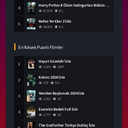
Harry Potter 8 Ölüm Yadirgarları Bölüm 2 İzle
4
67,678
8.1
Nefes Yer Eksi 2 İzle
5
58,025
6.5
En Yüksek Puanlı Filmler
Hayat Güzeldir İzle
1
1,035
1997
Koloni 2026 İzle
2
170
9.6
Yeniden Başlamak 2024 İzle
3
1,913
9.3
Esaretin Bedeli Full İzle
4
1,777
9.3
The Godfather Türkçe Dublaj İzle
5