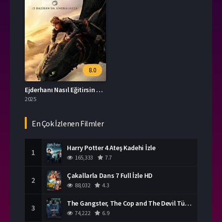
8.0
Ejderhanı Nasıl Eğitirsin 2025 Türkçe Dublaj İzle
2025
En Çok İzlenen Filmler
Harry Potter 4 Ateş Kadehi İzle
1
165,333
7.7
Çakallarla Dans 7 Full İzle HD
2
88,032
4.3
The Gangster, The Cop and The Devil Türkçe Dublaj İzle
3
74,222
6.9