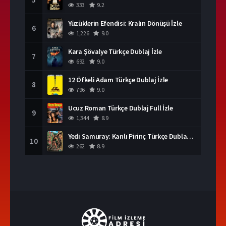
333
9.2
Yüzüklerin Efendisi: Kralın Dönüşü İzle
6
1,226
9.0
Kara Şövalye Türkçe Dublaj İzle
7
692
9.0
12 Öfkeli Adam Türkçe Dublaj İzle
8
796
9.0
Ucuz Roman Türkçe Dublaj Full İzle
9
1,344
8.9
Yedi Samuray: Kanlı Pirinç Türkçe Dublaj İzle
10
262
8.9