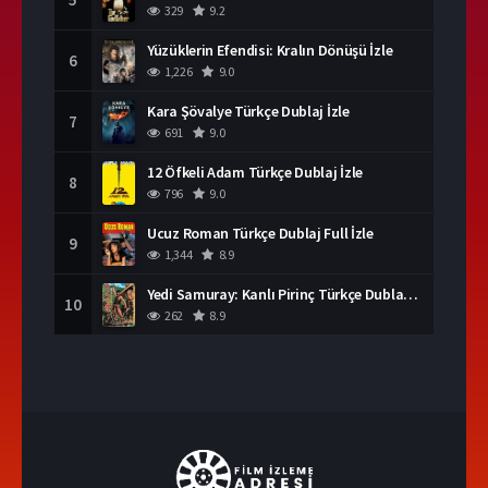
329
9.2
Yüzüklerin Efendisi: Kralın Dönüşü İzle
6
1,226
9.0
Kara Şövalye Türkçe Dublaj İzle
7
691
9.0
12 Öfkeli Adam Türkçe Dublaj İzle
8
796
9.0
Ucuz Roman Türkçe Dublaj Full İzle
9
1,344
8.9
Yedi Samuray: Kanlı Pirinç Türkçe Dublaj İzle
10
262
8.9