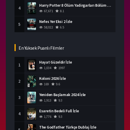
Harry Potter 8 Ölüm Yadirgarları Bölüm 2 İzle
4
67,671
8.1
Nefes Yer Eksi 2 İzle
5
58,022
6.5
En Yüksek Puanlı Filmler
Hayat Güzeldir İzle
1
1,034
1997
Koloni 2026 İzle
2
169
9.6
Yeniden Başlamak 2024 İzle
3
1,913
9.3
Esaretin Bedeli Full İzle
4
1,776
9.3
The Godfather Türkçe Dublaj İzle
5