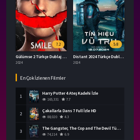
7.2
5.8
Gülümse 2 Türkçe Dublaj İzle
Distant 2024 Türkçe Dublaj İzle
2024
2024
En Çok İzlenen Filmler
Harry Potter 4 Ateş Kadehi İzle
1
165,331
7.7
Çakallarla Dans 7 Full İzle HD
2
88,020
4.3
The Gangster, The Cop and The Devil Türkçe Dublaj İzle
3
74,214
6.9