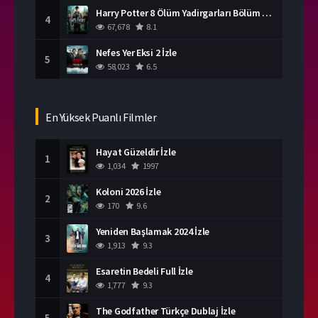
Harry Potter 8 Ölüm Yadirgarları Bölüm 2 İzle
4
67,678
8.1
Nefes Yer Eksi 2 İzle
5
58,023
6.5
En Yüksek Puanlı Filmler
Hayat Güzeldir İzle
1
1,034
1997
Koloni 2026 İzle
2
170
9.6
Yeniden Başlamak 2024 İzle
3
1,913
9.3
Esaretin Bedeli Full İzle
4
1,777
9.3
The Godfather Türkçe Dublaj İzle
5