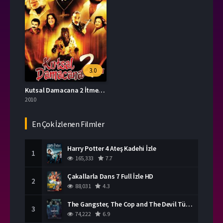
3.0
Kutsal Damacana 2 İtmen Full İzle
2010
En Çok İzlenen Filmler
Harry Potter 4 Ateş Kadehi İzle
1
165,333
7.7
Çakallarla Dans 7 Full İzle HD
2
88,031
4.3
The Gangster, The Cop and The Devil Türkçe Dublaj İzle
3
74,222
6.9