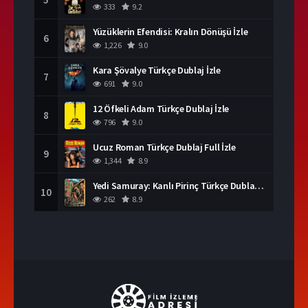
333
9.2
Yüzüklerin Efendisi: Kralın Dönüşü İzle
6
1,226
9.0
Kara Şövalye Türkçe Dublaj İzle
7
691
9.0
12 Öfkeli Adam Türkçe Dublaj İzle
8
796
9.0
Ucuz Roman Türkçe Dublaj Full İzle
9
1,344
8.9
Yedi Samuray: Kanlı Pirinç Türkçe Dublaj İzle
10
262
8.9