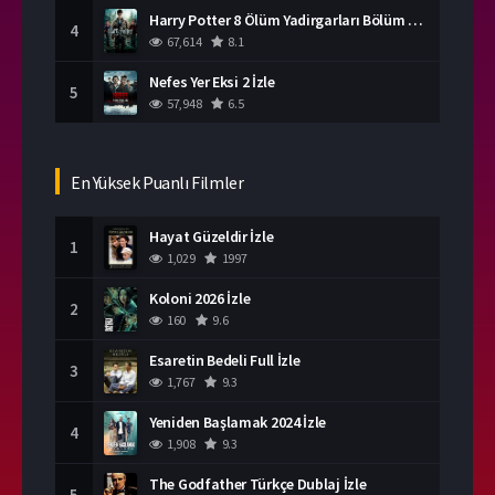
Harry Potter 8 Ölüm Yadirgarları Bölüm 2 İzle
4
67,614
8.1
Nefes Yer Eksi 2 İzle
5
57,948
6.5
En Yüksek Puanlı Filmler
Hayat Güzeldir İzle
1
1,029
1997
Koloni 2026 İzle
2
160
9.6
Esaretin Bedeli Full İzle
3
1,767
9.3
Yeniden Başlamak 2024 İzle
4
1,908
9.3
The Godfather Türkçe Dublaj İzle
5