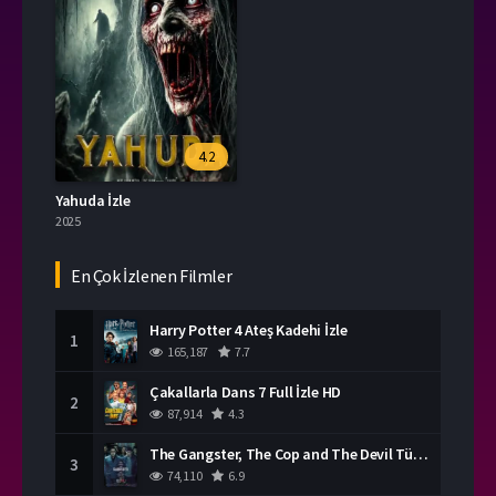
4.2
Yahuda İzle
2025
En Çok İzlenen Filmler
Harry Potter 4 Ateş Kadehi İzle
1
165,187
7.7
Çakallarla Dans 7 Full İzle HD
2
87,914
4.3
The Gangster, The Cop and The Devil Türkçe Dublaj İzle
3
74,110
6.9