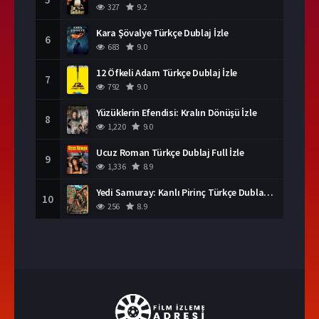
327
9.2
Kara Şövalye Türkçe Dublaj İzle
6
683
9.0
12 Öfkeli Adam Türkçe Dublaj İzle
7
792
9.0
Yüzüklerin Efendisi: Kralın Dönüşü İzle
8
1,220
9.0
Ucuz Roman Türkçe Dublaj Full İzle
9
1,336
8.9
Yedi Samuray: Kanlı Pirinç Türkçe Dublaj İzle
10
256
8.9