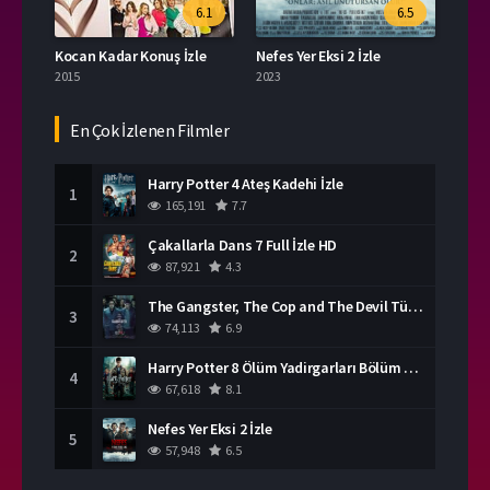
6.1
6.5
Kocan Kadar Konuş İzle
Nefes Yer Eksi 2 İzle
2015
2023
En Çok İzlenen Filmler
Harry Potter 4 Ateş Kadehi İzle
1
165,191
7.7
Çakallarla Dans 7 Full İzle HD
2
87,921
4.3
The Gangster, The Cop and The Devil Türkçe Dublaj İzle
3
74,113
6.9
Harry Potter 8 Ölüm Yadirgarları Bölüm 2 İzle
4
67,618
8.1
Nefes Yer Eksi 2 İzle
5
57,948
6.5