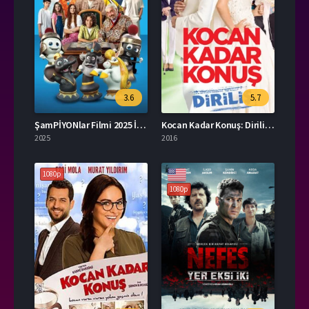
3.6
5.7
ŞamPİYONlar Filmi 2025 İzle
Kocan Kadar Konuş: Diriliş Full İzle
2025
2016
1080p
1080p