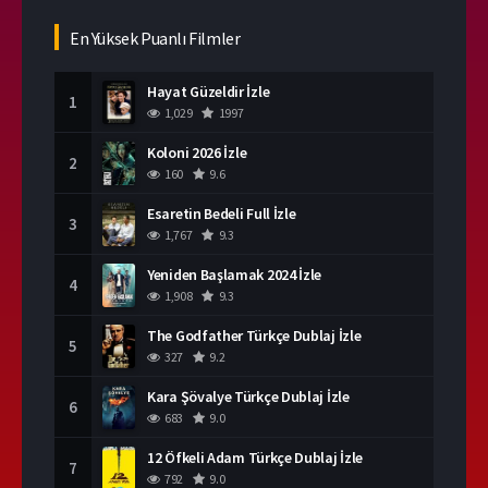
En Yüksek Puanlı Filmler
Hayat Güzeldir İzle
1
1,029
1997
Koloni 2026 İzle
2
160
9.6
Esaretin Bedeli Full İzle
3
1,767
9.3
Yeniden Başlamak 2024 İzle
4
1,908
9.3
The Godfather Türkçe Dublaj İzle
5
327
9.2
Kara Şövalye Türkçe Dublaj İzle
6
683
9.0
12 Öfkeli Adam Türkçe Dublaj İzle
7
792
9.0