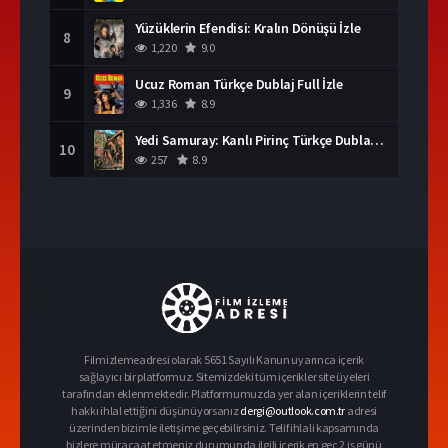
Yüzüklerin Efendisi: Kralın Dönüşü İzle
8
1,220
9.0
Ucuz Roman Türkçe Dublaj Full İzle
9
1,336
8.9
Yedi Samuray: Kanlı Pirinç Türkçe Dublaj İzle
10
257
8.9
Filmizlemeadresi olarak 5651 Sayılı Kanun uyarınca içerik
sağlayıcı bir platformuz. Sitemizdeki tüm içerikler site üyeleri
tarafından eklenmektedir. Platformumuzda yer alan içeriklerin telif
hakkı ihlal ettiğini düşünüyorsanız
dergi@outlook.com.tr
adresi
üzerinden bizimle iletişime geçebilirsiniz. Telif ihlali kapsamında
bizlere müracaat etmeniz durumunda ilgili içerik en geç 2 iş günü