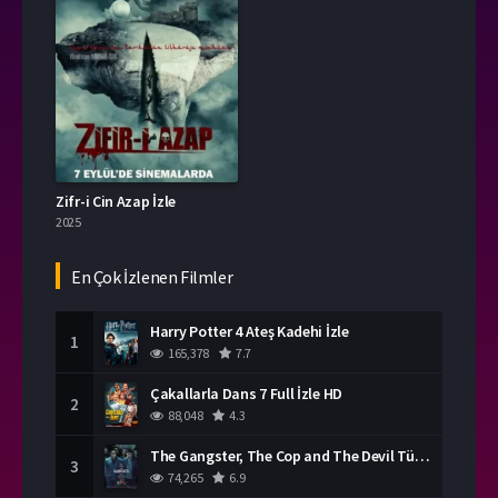
Zifr-i Cin Azap İzle
2025
En Çok İzlenen Filmler
Harry Potter 4 Ateş Kadehi İzle
1
165,378
7.7
Çakallarla Dans 7 Full İzle HD
2
88,048
4.3
The Gangster, The Cop and The Devil Türkçe Dublaj İzle
3
74,265
6.9