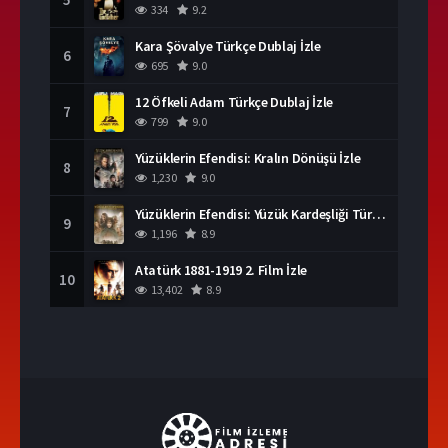
334
9.2
Kara Şövalye Türkçe Dublaj İzle
6
695
9.0
12 Öfkeli Adam Türkçe Dublaj İzle
7
799
9.0
Yüzüklerin Efendisi: Kralın Dönüşü İzle
8
1,230
9.0
Yüzüklerin Efendisi: Yüzük Kardeşliği Türkçe Dublaj İzle
9
1,196
8.9
Atatürk 1881-1919 2. Film İzle
10
13,402
8.9