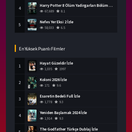
Harry Potter 8 Ölüm Yadirgarları Bölüm 2 İzle
4
67,689
8.1
Nefes Yer Eksi 2 İzle
5
58,033
6.5
En Yüksek Puanlı Filmler
Hayat Güzeldir İzle
1
1,035
1997
Koloni 2026 İzle
2
171
9.6
Esaretin Bedeli Full İzle
3
1,778
9.3
Yeniden Başlamak 2024 İzle
4
1,914
9.3
The Godfather Türkçe Dublaj İzle
5