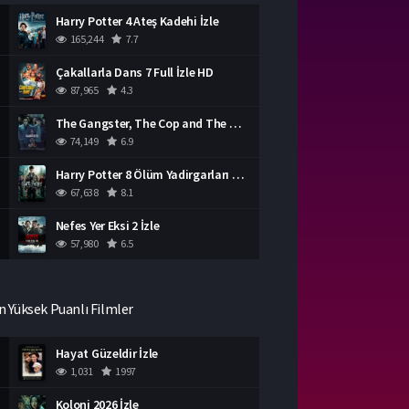
Harry Potter 4 Ateş Kadehi İzle
165,244
7.7
Çakallarla Dans 7 Full İzle HD
87,965
4.3
The Gangster, The Cop and The Devil Türkçe Dublaj İzle
74,149
6.9
Harry Potter 8 Ölüm Yadirgarları Bölüm 2 İzle
67,638
8.1
Nefes Yer Eksi 2 İzle
57,980
6.5
n Yüksek Puanlı Filmler
Hayat Güzeldir İzle
1,031
1997
Koloni 2026 İzle