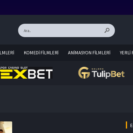
LMLERİ
KOMEDİ FİLMLERİ
ANİMASYON FİLMLERİ
YERLİ 
E