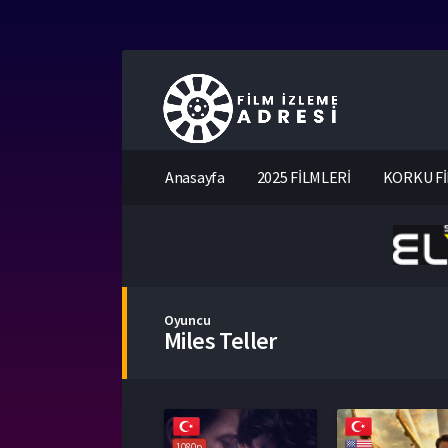
Anasayfa
2025 FİLMLERİ
KORKU Fİ
Oyuncu
Miles Teller
1080p