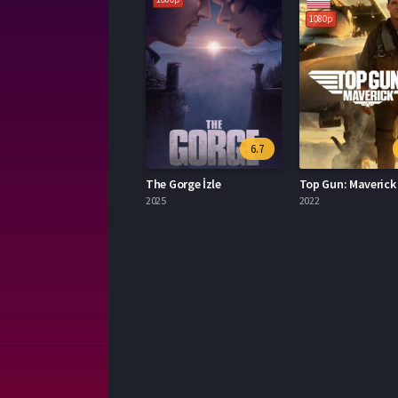
1080p
6.7
The Gorge İzle
2025
2022