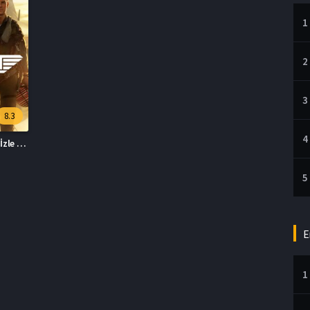
1
2
3
8.3
4
Top Gun: Maverick İzle 2022
5
E
1