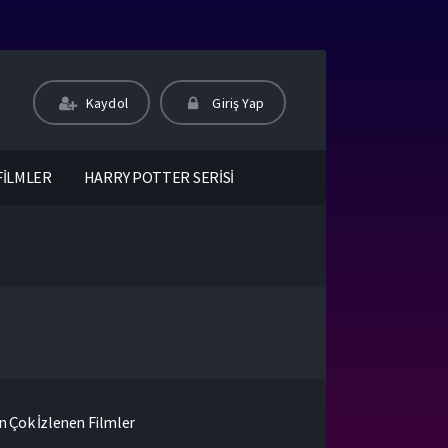
Kaydol
Giriş Yap
FİLMLER
HARRY POTTER SERİSİ
n Çok İzlenen Filmler