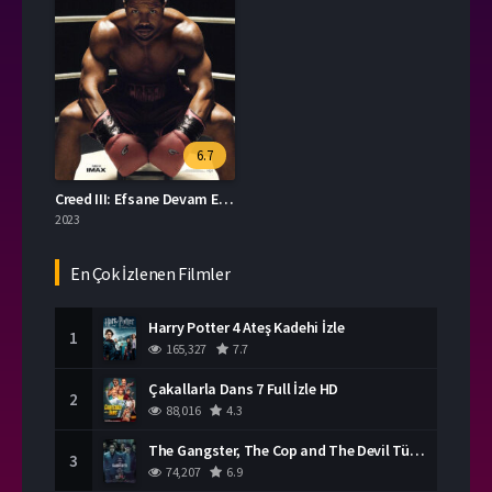
6.7
Creed III: Efsane Devam Ediyor izle
2023
En Çok İzlenen Filmler
Harry Potter 4 Ateş Kadehi İzle
1
165,327
7.7
Çakallarla Dans 7 Full İzle HD
2
88,016
4.3
The Gangster, The Cop and The Devil Türkçe Dublaj İzle
3
74,207
6.9