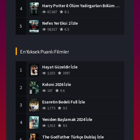
Harry Potter 8 Ölüm Yadirgarları Bölüm 2 İzle
4
67,667
8.1
Nefes Yer Eksi 2 İzle
5
58,017
6.5
En Yüksek Puanlı Filmler
Hayat Güzeldir İzle
1
1,033
1997
Koloni 2026 İzle
2
167
9.6
Esaretin Bedeli Full İzle
3
1,775
9.3
Yeniden Başlamak 2024 İzle
4
1,913
9.3
The Godfather Türkçe Dublaj İzle
5