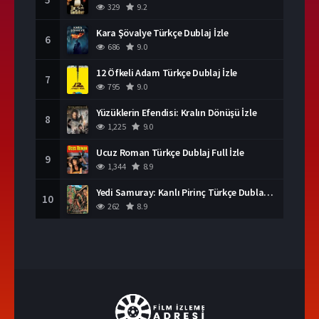
329
9.2
Kara Şövalye Türkçe Dublaj İzle
6
686
9.0
12 Öfkeli Adam Türkçe Dublaj İzle
7
795
9.0
Yüzüklerin Efendisi: Kralın Dönüşü İzle
8
1,225
9.0
Ucuz Roman Türkçe Dublaj Full İzle
9
1,344
8.9
Yedi Samuray: Kanlı Pirinç Türkçe Dublaj İzle
10
262
8.9