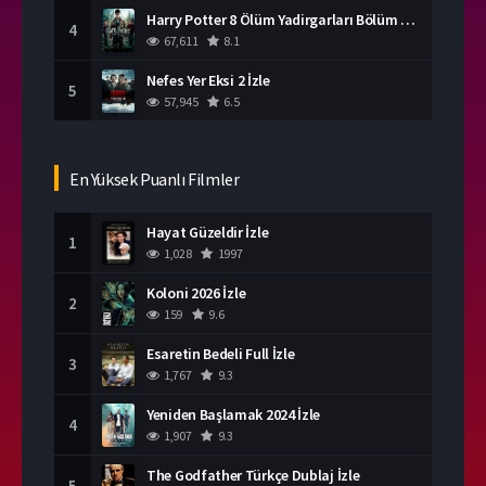
Harry Potter 8 Ölüm Yadirgarları Bölüm 2 İzle
4
67,611
8.1
Nefes Yer Eksi 2 İzle
5
57,945
6.5
En Yüksek Puanlı Filmler
Hayat Güzeldir İzle
1
1,028
1997
Koloni 2026 İzle
2
159
9.6
Esaretin Bedeli Full İzle
3
1,767
9.3
Yeniden Başlamak 2024 İzle
4
1,907
9.3
The Godfather Türkçe Dublaj İzle
5