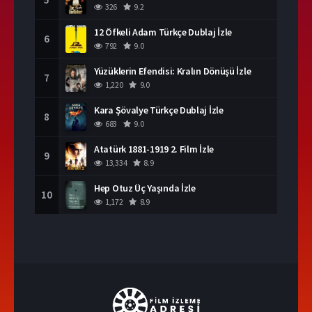
326
9.2
12 Öfkeli Adam Türkçe Dublaj İzle
6
792
9.0
Yüzüklerin Efendisi: Kralın Dönüşü İzle
7
1,220
9.0
Kara Şövalye Türkçe Dublaj İzle
8
683
9.0
Atatürk 1881-1919 2. Film İzle
9
13,334
8.9
Hep Otuz Üç Yaşında İzle
10
1,172
8.9