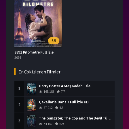
6.5
3391 Kilometre Full İzle
2024
En Çok İzlenen Filmler
Harry Potter 4 Ateş Kadehi İzle
1
165,183
7.7
Çakallarla Dans 7 Full İzle HD
2
87,912
4.3
The Gangster, The Cop and The Devil Türkçe Dublaj İzle
3
74,107
6.9