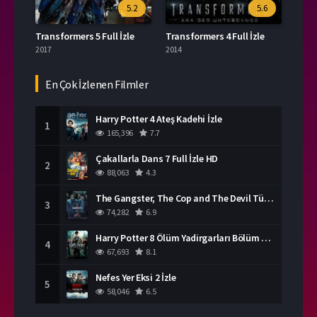
5.2
5.6
Transformers 5 Full İzle
Transformers 4 Full İzle
2017
2014
En Çok İzlenen Filmler
Harry Potter 4 Ateş Kadehi İzle
1
165,396
7.7
Çakallarla Dans 7 Full İzle HD
2
88,063
4.3
The Gangster, The Cop and The Devil Türkçe Dublaj İzle
3
74,282
6.9
Harry Potter 8 Ölüm Yadirgarları Bölüm 2 İzle
4
67,693
8.1
Nefes Yer Eksi 2 İzle
5
58,046
6.5