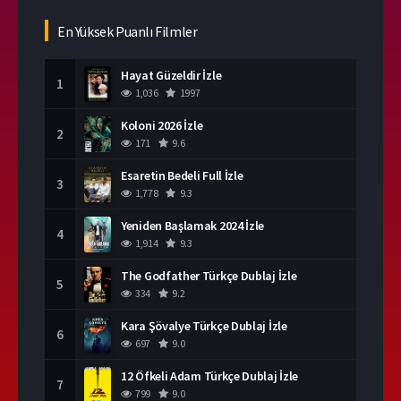
En Yüksek Puanlı Filmler
Hayat Güzeldir İzle
1
1,036
1997
Koloni 2026 İzle
2
171
9.6
Esaretin Bedeli Full İzle
3
1,778
9.3
Yeniden Başlamak 2024 İzle
4
1,914
9.3
The Godfather Türkçe Dublaj İzle
5
334
9.2
Kara Şövalye Türkçe Dublaj İzle
6
697
9.0
12 Öfkeli Adam Türkçe Dublaj İzle
7
799
9.0