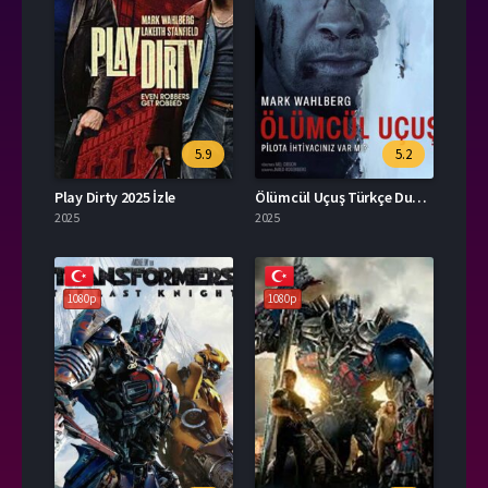
5.9
5.2
Play Dirty 2025 İzle
Ölümcül Uçuş Türkçe Dublaj İzle
2025
2025
1080p
1080p