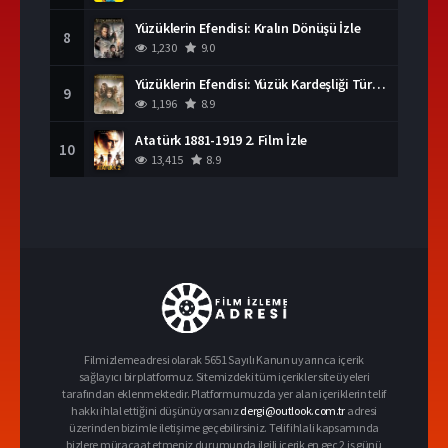
Yüzüklerin Efendisi: Kralın Dönüşü İzle
8
1,230
9.0
Yüzüklerin Efendisi: Yüzük Kardeşliği Türkçe Dublaj İzle
9
1,196
8.9
Atatürk 1881-1919 2. Film İzle
10
13,415
8.9
Filmizlemeadresi olarak 5651 Sayılı Kanun uyarınca içerik
sağlayıcı bir platformuz. Sitemizdeki tüm içerikler site üyeleri
tarafından eklenmektedir. Platformumuzda yer alan içeriklerin telif
hakkı ihlal ettiğini düşünüyorsanız
dergi@outlook.com.tr
adresi
üzerinden bizimle iletişime geçebilirsiniz. Telif ihlali kapsamında
bizlere müracaat etmeniz durumunda ilgili içerik en geç 2 iş günü