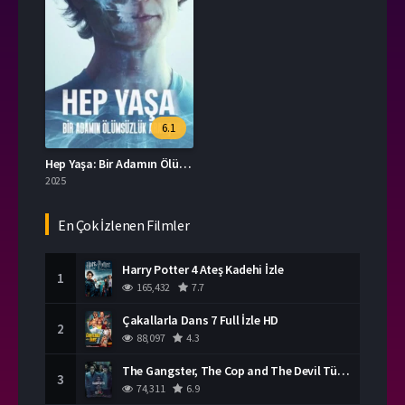
6.1
Hep Yaşa: Bir Adamın Ölümsüzlük Arayışı Türkçe Dublaj İzle
2025
En Çok İzlenen Filmler
Harry Potter 4 Ateş Kadehi İzle
1
165,432
7.7
Çakallarla Dans 7 Full İzle HD
2
88,097
4.3
The Gangster, The Cop and The Devil Türkçe Dublaj İzle
3
74,311
6.9