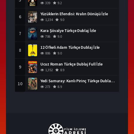
339
9.2
Yüzüklerin Efendisi: Kralın Dönüşü İzle
6
1,234
9.0
Kara Şövalye Türkçe Dublaj İzle
7
706
9.0
12 Öfkeli Adam Türkçe Dublaj İzle
8
806
9.0
Ucuz Roman Türkçe Dublaj Full İzle
9
1,352
8.9
Yedi Samuray: Kanlı Pirinç Türkçe Dublaj İzle
10
273
8.9