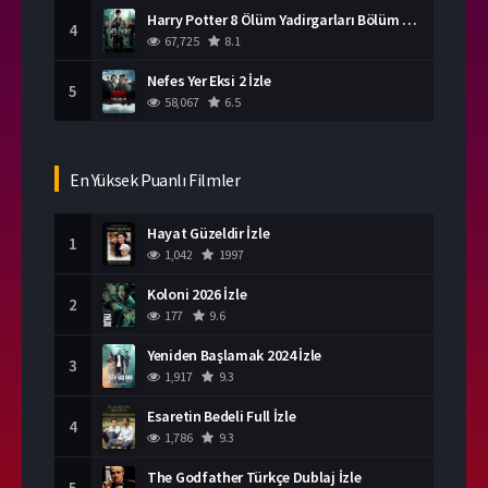
Harry Potter 8 Ölüm Yadirgarları Bölüm 2 İzle
4
67,725
8.1
Nefes Yer Eksi 2 İzle
5
58,067
6.5
En Yüksek Puanlı Filmler
Hayat Güzeldir İzle
1
1,042
1997
Koloni 2026 İzle
2
177
9.6
Yeniden Başlamak 2024 İzle
3
1,917
9.3
Esaretin Bedeli Full İzle
4
1,786
9.3
The Godfather Türkçe Dublaj İzle
5