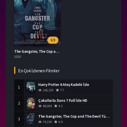
6.9
The Gangster, The Cop and The Devil Türkçe Dublaj İzle
2019
En Çok İzlenen Filmler
Harry Potter 4 Ateş Kadehi İzle
1
165,320
7.7
Çakallarla Dans 7 Full İzle HD
2
88,004
4.3
The Gangster, The Cop and The Devil Türkçe Dublaj İzle
3
74,190
6.9