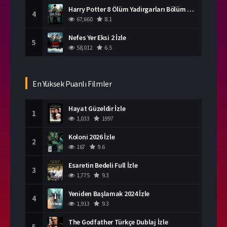
Harry Potter 8 Ölüm Yadirgarları Bölüm 2 İzle
4
67,660
8.1
Nefes Yer Eksi 2 İzle
5
58,012
6.5
En Yüksek Puanlı Filmler
Hayat Güzeldir İzle
1
1,033
1997
Koloni 2026 İzle
2
167
9.6
Esaretin Bedeli Full İzle
3
1,775
9.3
Yeniden Başlamak 2024 İzle
4
1,913
9.3
The Godfather Türkçe Dublaj İzle
5