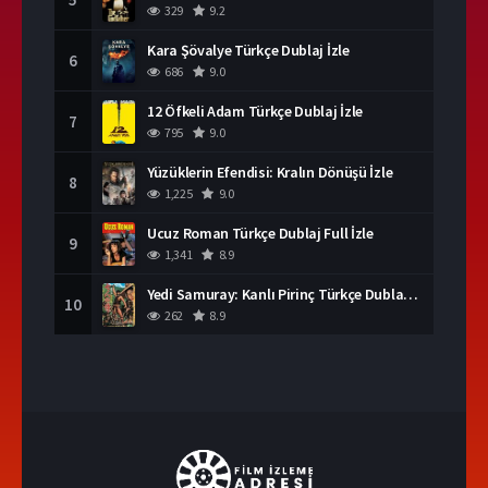
329
9.2
Kara Şövalye Türkçe Dublaj İzle
6
686
9.0
12 Öfkeli Adam Türkçe Dublaj İzle
7
795
9.0
Yüzüklerin Efendisi: Kralın Dönüşü İzle
8
1,225
9.0
Ucuz Roman Türkçe Dublaj Full İzle
9
1,341
8.9
Yedi Samuray: Kanlı Pirinç Türkçe Dublaj İzle
10
262
8.9