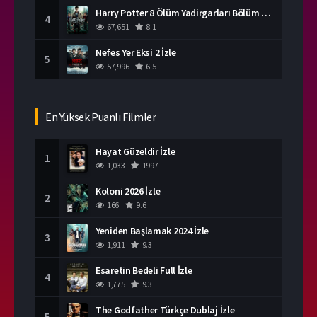
Harry Potter 8 Ölüm Yadirgarları Bölüm 2 İzle
4
67,651
8.1
Nefes Yer Eksi 2 İzle
5
57,996
6.5
En Yüksek Puanlı Filmler
Hayat Güzeldir İzle
1
1,033
1997
Koloni 2026 İzle
2
166
9.6
Yeniden Başlamak 2024 İzle
3
1,911
9.3
Esaretin Bedeli Full İzle
4
1,775
9.3
The Godfather Türkçe Dublaj İzle
5