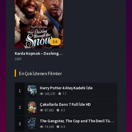
5.6
Karda Koşmak – Dashing Through the Snow Full Hd İzle
2023
En Çok İzlenen Filmler
Harry Potter 4 Ateş Kadehi İzle
1
165,257
7.7
Çakallarla Dans 7 Full İzle HD
2
87,982
4.3
The Gangster, The Cop and The Devil Türkçe Dublaj İzle
3
74,160
6.9