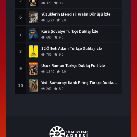
329
9.2
Yüzüklerin Efendisi: Kralın Dönüşü İzle
6
1,223
9.0
Kara Şövalye Türkçe Dublaj İzle
7
686
9.0
12 Öfkeli Adam Türkçe Dublaj İzle
8
795
9.0
Ucuz Roman Türkçe Dublaj Full İzle
9
1,340
8.9
Yedi Samuray: Kanlı Pirinç Türkçe Dublaj İzle
10
262
8.9