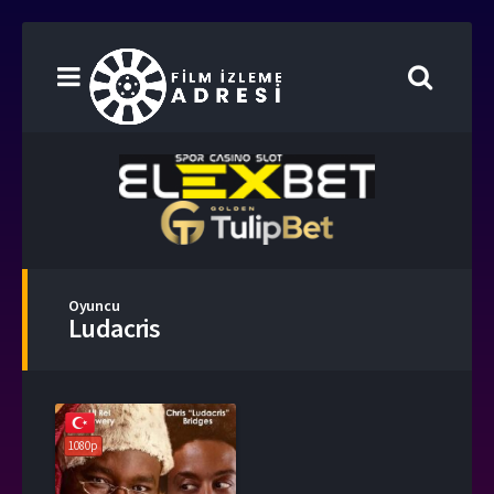
Oyuncu
Ludacris
1080p