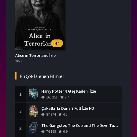
4.4
Alice in Terrorland İzle
2023
En Çok İzlenen Filmler
Harry Potter 4 Ateş Kadehi İzle
1
165,251
7.7
Çakallarla Dans 7 Full İzle HD
2
87,974
4.3
The Gangster, The Cop and The Devil Türkçe Dublaj İzle
3
74,155
6.9