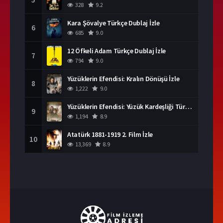
328
9.2
Kara Şövalye Türkçe Dublaj İzle
6
685
9.0
12 Öfkeli Adam Türkçe Dublaj İzle
7
794
9.0
Yüzüklerin Efendisi: Kralın Dönüşü İzle
8
1,222
9.0
Yüzüklerin Efendisi: Yüzük Kardeşliği Türkçe Dublaj İzle
9
1,194
8.9
Atatürk 1881-1919 2. Film İzle
10
13,369
8.9