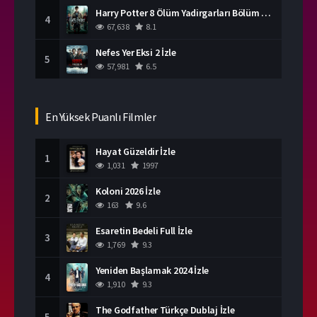
Harry Potter 8 Ölüm Yadirgarları Bölüm 2 İzle
4
67,638
8.1
Nefes Yer Eksi 2 İzle
5
57,981
6.5
En Yüksek Puanlı Filmler
Hayat Güzeldir İzle
1
1,031
1997
Koloni 2026 İzle
2
163
9.6
Esaretin Bedeli Full İzle
3
1,769
9.3
Yeniden Başlamak 2024 İzle
4
1,910
9.3
The Godfather Türkçe Dublaj İzle
5