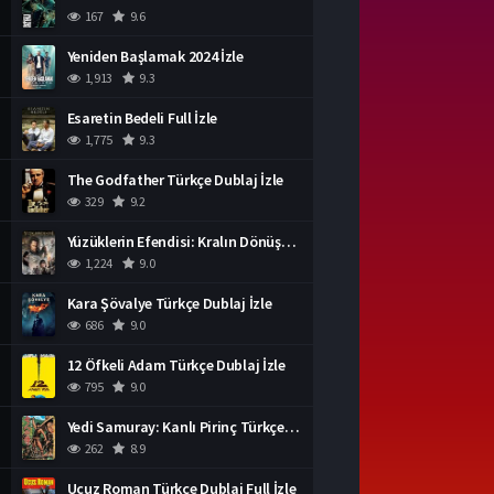
167
9.6
Yeniden Başlamak 2024 İzle
1,913
9.3
Esaretin Bedeli Full İzle
1,775
9.3
The Godfather Türkçe Dublaj İzle
329
9.2
Yüzüklerin Efendisi: Kralın Dönüşü İzle
1,224
9.0
Kara Şövalye Türkçe Dublaj İzle
686
9.0
12 Öfkeli Adam Türkçe Dublaj İzle
795
9.0
Yedi Samuray: Kanlı Pirinç Türkçe Dublaj İzle
262
8.9
Ucuz Roman Türkçe Dublaj Full İzle