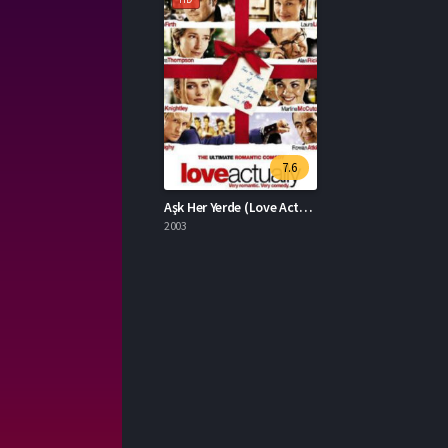
7.6
Aşk Her Yerde (Love Actually) İzle
2003