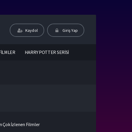
Kaydol
Giriş Yap
FİLMLER
HARRY POTTER SERİSİ
n Çok İzlenen Filmler