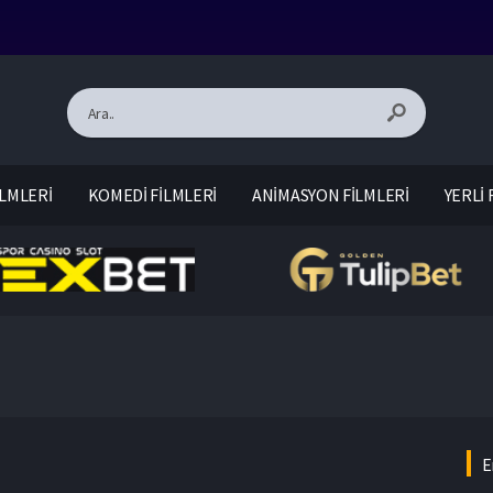
LMLERİ
KOMEDİ FİLMLERİ
ANİMASYON FİLMLERİ
YERLİ 
E