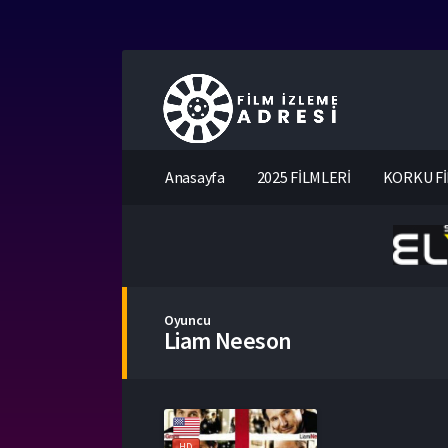
Anasayfa
2025 FİLMLERİ
KORKU Fİ
Oyuncu
Liam Neeson
HD