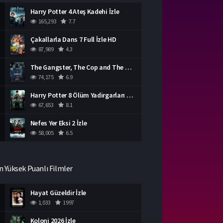
Harry Potter 4 Ateş Kadehi İzle
165,293
7.7
Çakallarla Dans 7 Full İzle HD
87,989
4.3
The Gangster, The Cop and The Devil Türkçe Dublaj İzle
74,175
6.9
Harry Potter 8 Ölüm Yadirgarları Bölüm 2 İzle
67,653
8.1
Nefes Yer Eksi 2 İzle
58,005
6.5
n Yüksek Puanlı Filmler
Hayat Güzeldir İzle
1,033
1997
Koloni 2026 İzle