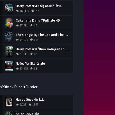
Harry Potter 4 Ateş Kadehi İzle
165,177
7.7
Çakallarla Dans 7 Full İzle HD
87,911
4.3
The Gangster, The Cop and The Devil Türkçe Dublaj İzle
74,104
6.9
Harry Potter 8 Ölüm Yadirgarları Bölüm 2 İzle
67,611
8.1
Nefes Yer Eksi 2 İzle
57,945
6.5
n Yüksek Puanlı Filmler
Hayat Güzeldir İzle
1,028
1997
Koloni 2026 İzle