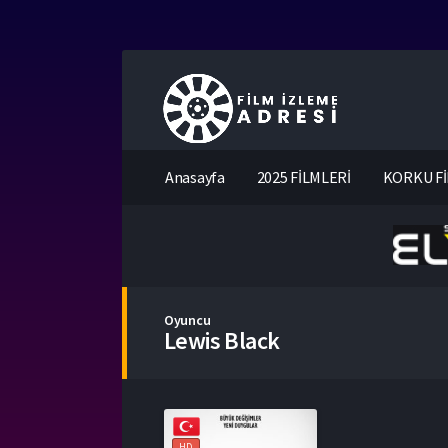
Anasayfa
2025 FİLMLERİ
KORKU Fİ
Oyuncu
Lewis Black
HD