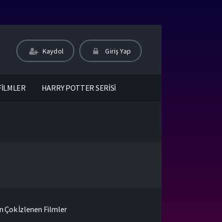
Kaydol
Giriş Yap
FİLMLER
HARRY POTTER SERİSİ
n Çok İzlenen Filmler