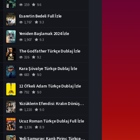
159
9.6
Esaretin Bedeli Full İzle
1,767
9.3
Yeniden Başlamak 2024 İzle
1,907
9.3
The Godfather Türkçe Dublaj İzle
326
9.2
Kara Şövalye Türkçe Dublaj İzle
683
9.0
12 Öfkeli Adam Türkçe Dublaj İzle
792
9.0
Yüzüklerin Efendisi: Kralın Dönüşü İzle
1,220
9.0
Ucuz Roman Türkçe Dublaj Full İzle
1,336
8.9
Yedi Samuray: Kanlı Pirinç Türkçe Dublaj İzle