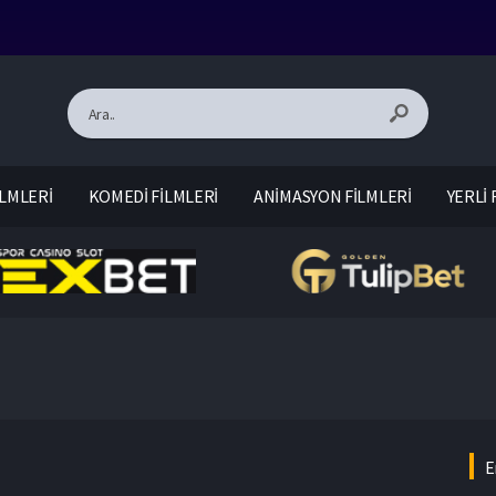
LMLERİ
KOMEDİ FİLMLERİ
ANİMASYON FİLMLERİ
YERLİ 
E