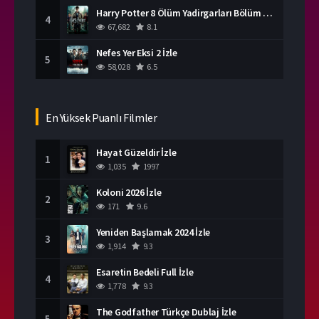
Harry Potter 8 Ölüm Yadirgarları Bölüm 2 İzle
4
67,682
8.1
Nefes Yer Eksi 2 İzle
5
58,028
6.5
En Yüksek Puanlı Filmler
Hayat Güzeldir İzle
1
1,035
1997
Koloni 2026 İzle
2
171
9.6
Yeniden Başlamak 2024 İzle
3
1,914
9.3
Esaretin Bedeli Full İzle
4
1,778
9.3
The Godfather Türkçe Dublaj İzle
5