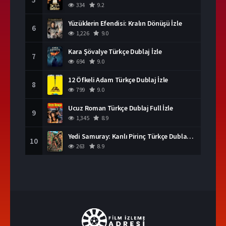
334
9.2
Yüzüklerin Efendisi: Kralın Dönüşü İzle
6
1,226
9.0
Kara Şövalye Türkçe Dublaj İzle
7
694
9.0
12 Öfkeli Adam Türkçe Dublaj İzle
8
799
9.0
Ucuz Roman Türkçe Dublaj Full İzle
9
1,345
8.9
Yedi Samuray: Kanlı Pirinç Türkçe Dublaj İzle
10
263
8.9