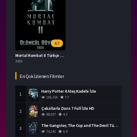
6.7
Mortal Kombat II Türkçe Dublaj İzle
2026
En Çok İzlenen Filmler
Harry Potter 4 Ateş Kadehi İzle
1
165,354
7.7
Çakallarla Dans 7 Full İzle HD
2
88,037
4.3
The Gangster, The Cop and The Devil Türkçe Dublaj İzle
3
74,242
6.9