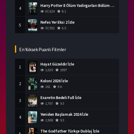
Harry Potter 8 Ölüm Yadirgarları Bölüm 2 İzle
4
67,624
8.1
Nefes Yer Eksi 2 İzle
5
57,952
6.5
En Yüksek Puanlı Filmler
Hayat Güzeldir İzle
1
1,029
1997
Koloni 2026 İzle
2
161
9.6
Esaretin Bedeli Full İzle
3
1,767
9.3
Yeniden Başlamak 2024 İzle
4
1,908
9.3
The Godfather Türkçe Dublaj İzle
5