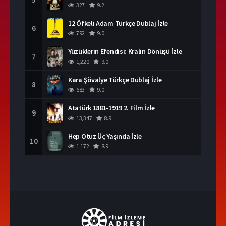
327
9.2
12 Öfkeli Adam Türkçe Dublaj İzle
6
792
9.0
Yüzüklerin Efendisi: Kralın Dönüşü İzle
7
1,220
9.0
Kara Şövalye Türkçe Dublaj İzle
8
683
9.0
Atatürk 1881-1919 2. Film İzle
9
13,347
8.9
Hep Otuz Üç Yaşında İzle
10
1,172
8.9