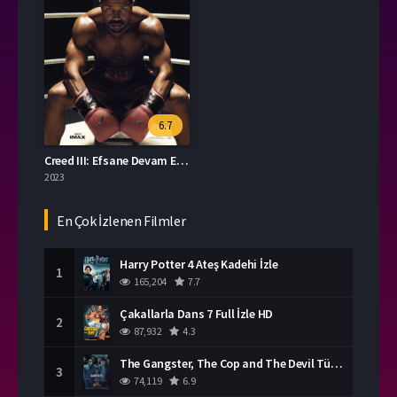
6.7
Creed III: Efsane Devam Ediyor izle
2023
En Çok İzlenen Filmler
Harry Potter 4 Ateş Kadehi İzle
1
165,204
7.7
Çakallarla Dans 7 Full İzle HD
2
87,932
4.3
The Gangster, The Cop and The Devil Türkçe Dublaj İzle
3
74,119
6.9