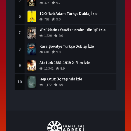
327
9.2
12 Öfkeli Adam Türkçe Dublaj İzle
6
792
9.0
Yüzüklerin Efendisi: Kralın Dönüşü İzle
7
1,220
9.0
Kara Şövalye Türkçe Dublaj İzle
8
683
9.0
Atatürk 1881-1919 2. Film İzle
9
13,341
8.9
Hep Otuz Üç Yaşında İzle
10
1,172
8.9