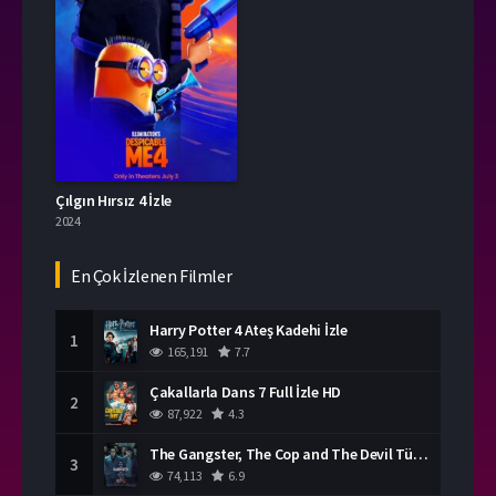
Çılgın Hırsız 4 İzle
2024
En Çok İzlenen Filmler
Harry Potter 4 Ateş Kadehi İzle
1
165,191
7.7
Çakallarla Dans 7 Full İzle HD
2
87,922
4.3
The Gangster, The Cop and The Devil Türkçe Dublaj İzle
3
74,113
6.9