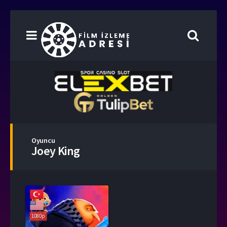
Oyuncu
Joey King
1080p