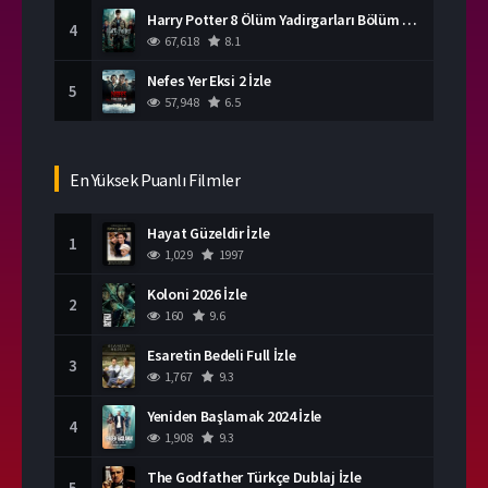
Harry Potter 8 Ölüm Yadirgarları Bölüm 2 İzle
4
67,618
8.1
Nefes Yer Eksi 2 İzle
5
57,948
6.5
En Yüksek Puanlı Filmler
Hayat Güzeldir İzle
1
1,029
1997
Koloni 2026 İzle
2
160
9.6
Esaretin Bedeli Full İzle
3
1,767
9.3
Yeniden Başlamak 2024 İzle
4
1,908
9.3
The Godfather Türkçe Dublaj İzle
5