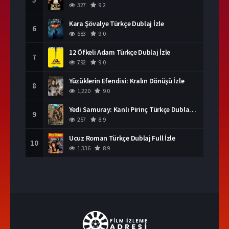
327
9.2
Kara Şövalye Türkçe Dublaj İzle
6
683
9.0
12 Öfkeli Adam Türkçe Dublaj İzle
7
792
9.0
Yüzüklerin Efendisi: Kralın Dönüşü İzle
8
1,220
9.0
Yedi Samuray: Kanlı Pirinç Türkçe Dublaj İzle
9
257
8.9
Ucuz Roman Türkçe Dublaj Full İzle
10
1,336
8.9