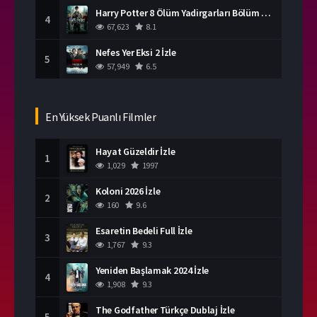
Harry Potter 8 Ölüm Yadirgarları Bölüm 2 İzle
4
67,623
8.1
Nefes Yer Eksi 2 İzle
5
57,949
6.5
En Yüksek Puanlı Filmler
Hayat Güzeldir İzle
1
1,029
1997
Koloni 2026 İzle
2
160
9.6
Esaretin Bedeli Full İzle
3
1,767
9.3
Yeniden Başlamak 2024 İzle
4
1,908
9.3
The Godfather Türkçe Dublaj İzle
5