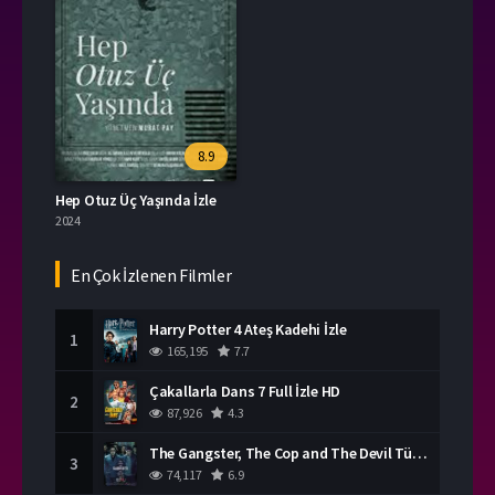
8.9
Hep Otuz Üç Yaşında İzle
2024
En Çok İzlenen Filmler
Harry Potter 4 Ateş Kadehi İzle
1
165,195
7.7
Çakallarla Dans 7 Full İzle HD
2
87,926
4.3
The Gangster, The Cop and The Devil Türkçe Dublaj İzle
3
74,117
6.9