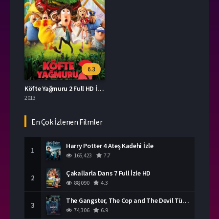
6.3
Köfte Yağmuru 2 Full HD İzle
2013
En Çok İzlenen Filmler
Harry Potter 4 Ateş Kadehi İzle
1
165,423
7.7
Çakallarla Dans 7 Full İzle HD
2
88,090
4.3
The Gangster, The Cop and The Devil Türkçe Dublaj İzle
3
74,306
6.9