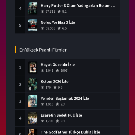
Harry Potter 8 Ölüm Yadirgarları Bölüm 2 İzle
4
67,711
8.1
Nefes Yer Eksi 2 İzle
5
58,056
6.5
En Yüksek Puanlı Filmler
Hayat Güzeldir İzle
1
1,041
1997
Koloni 2026 İzle
2
176
9.6
Yeniden Başlamak 2024 İzle
3
1,916
9.3
Esaretin Bedeli Full İzle
4
1,783
9.3
The Godfather Türkçe Dublaj İzle
5