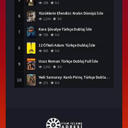
338
9.2
Yüzüklerin Efendisi: Kralın Dönüşü İzle
6
1,234
9.0
Kara Şövalye Türkçe Dublaj İzle
7
705
9.0
12 Öfkeli Adam Türkçe Dublaj İzle
8
805
9.0
Ucuz Roman Türkçe Dublaj Full İzle
9
1,351
8.9
Yedi Samuray: Kanlı Pirinç Türkçe Dublaj İzle
10
271
8.9