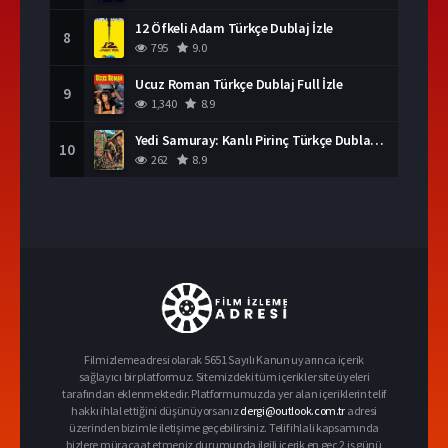
12 Öfkeli Adam Türkçe Dublaj İzle
8
795
9.0
Ucuz Roman Türkçe Dublaj Full İzle
9
1,340
8.9
Yedi Samuray: Kanlı Pirinç Türkçe Dublaj İzle
10
262
8.9
Filmizlemeadresi olarak 5651 Sayılı Kanun uyarınca içerik
sağlayıcı bir platformuz. Sitemizdeki tüm içerikler site üyeleri
tarafından eklenmektedir. Platformumuzda yer alan içeriklerin telif
hakkı ihlal ettiğini düşünüyorsanız
dergi@outlook.com.tr
adresi
üzerinden bizimle iletişime geçebilirsiniz. Telif ihlali kapsamında
bizlere müracaat etmeniz durumunda ilgili içerik en geç 2 iş günü