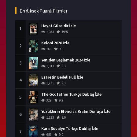
En Yüksek Puanlı Filmler
Hayat Güzeldir İzle
1
1,033
1997
Koloni 2026 İzle
2
166
9.6
Yeniden Başlamak 2024 İzle
3
1,911
9.3
Esaretin Bedeli Full İzle
4
1,775
9.3
The Godfather Türkçe Dublaj İzle
5
329
9.2
Yüzüklerin Efendisi: Kralın Dönüşü İzle
6
1,223
9.0
Kara Şövalye Türkçe Dublaj İzle
7
686
9.0