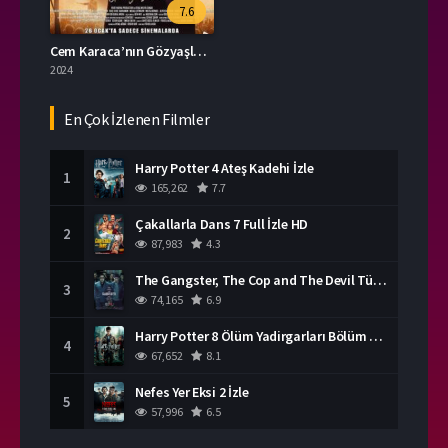
7.6
Cem Karaca’nın Gözyaşları Filmi Full İzle
2024
En Çok İzlenen Filmler
Harry Potter 4 Ateş Kadehi İzle
1
165,262
7.7
Çakallarla Dans 7 Full İzle HD
2
87,983
4.3
The Gangster, The Cop and The Devil Türkçe Dublaj İzle
3
74,165
6.9
Harry Potter 8 Ölüm Yadirgarları Bölüm 2 İzle
4
67,652
8.1
Nefes Yer Eksi 2 İzle
5
57,996
6.5