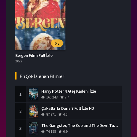
6.9
Bergen Filmi Full İzle
2022
En Çok İzlenen Filmler
Harry Potter 4 Ateş Kadehi İzle
1
165,248
7.7
Çakallarla Dans 7 Full İzle HD
2
87,971
4.3
The Gangster, The Cop and The Devil Türkçe Dublaj İzle
3
74,155
6.9