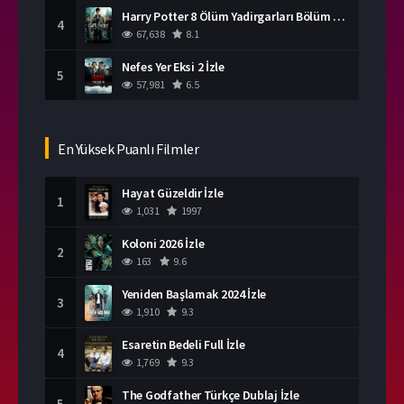
Harry Potter 8 Ölüm Yadirgarları Bölüm 2 İzle
4
67,638
8.1
Nefes Yer Eksi 2 İzle
5
57,981
6.5
En Yüksek Puanlı Filmler
Hayat Güzeldir İzle
1
1,031
1997
Koloni 2026 İzle
2
163
9.6
Yeniden Başlamak 2024 İzle
3
1,910
9.3
Esaretin Bedeli Full İzle
4
1,769
9.3
The Godfather Türkçe Dublaj İzle
5