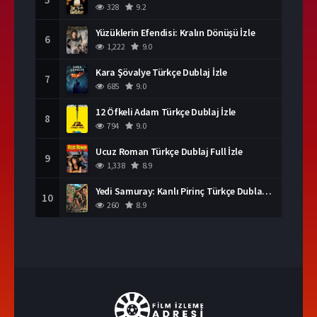
328
9.2
Yüzüklerin Efendisi: Kralın Dönüşü İzle
6
1,222
9.0
Kara Şövalye Türkçe Dublaj İzle
7
685
9.0
12 Öfkeli Adam Türkçe Dublaj İzle
8
794
9.0
Ucuz Roman Türkçe Dublaj Full İzle
9
1,338
8.9
Yedi Samuray: Kanlı Pirinç Türkçe Dublaj İzle
10
260
8.9