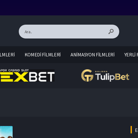
LMLERİ
KOMEDİ FİLMLERİ
ANİMASYON FİLMLERİ
YERLİ 
E