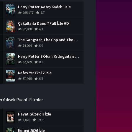
Harry Potter 4 Ateş Kadehi İzle
165,177
7.7
Çakallarla Dans 7 Full İzle HD
87,908
4.3
The Gangster, The Cop and The Devil Türkçe Dublaj İzle
74,094
6.9
Harry Potter 8 Ölüm Yadirgarları Bölüm 2 İzle
67,609
8.1
Nefes Yer Eksi 2 İzle
57,945
6.5
n Yüksek Puanlı Filmler
Hayat Güzeldir İzle
1,028
1997
Koloni 2026 İzle