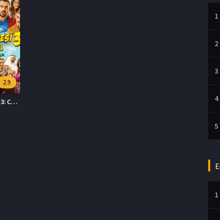
1
2
3
2.9
4
Sümela’nın Şifresi 3: Cünyor Temel Full HD İzle
5
E
1