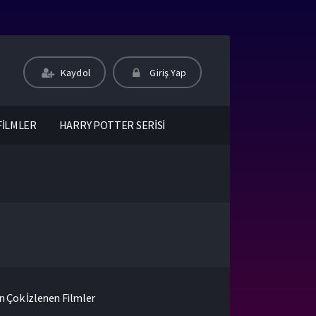
Kaydol
Giriş Yap
FİLMLER
HARRY POTTER SERİSİ
n Çok İzlenen Filmler