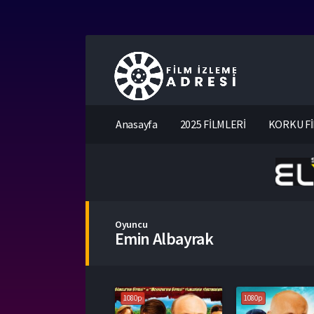
Anasayfa
2025 FİLMLERİ
KORKU Fİ
Oyuncu
Emin Albayrak
1080p
1080p