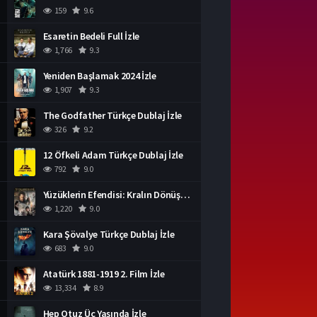
159
9.6
Esaretin Bedeli Full İzle
1,766
9.3
Yeniden Başlamak 2024 İzle
1,907
9.3
The Godfather Türkçe Dublaj İzle
326
9.2
12 Öfkeli Adam Türkçe Dublaj İzle
792
9.0
Yüzüklerin Efendisi: Kralın Dönüşü İzle
1,220
9.0
Kara Şövalye Türkçe Dublaj İzle
683
9.0
Atatürk 1881-1919 2. Film İzle
13,334
8.9
Hep Otuz Üç Yaşında İzle