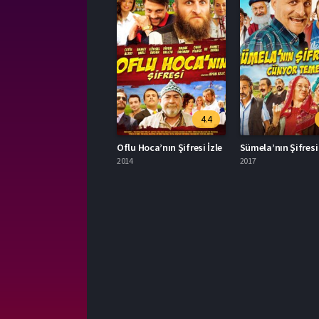
4.4
Oflu Hoca’nın Şifresi İzle
2014
2017