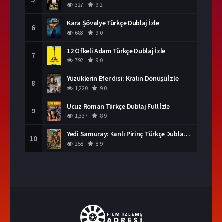
327
9.2
Kara Şövalye Türkçe Dublaj İzle
6
683
9.0
12 Öfkeli Adam Türkçe Dublaj İzle
7
792
9.0
Yüzüklerin Efendisi: Kralın Dönüşü İzle
8
1,220
9.0
Ucuz Roman Türkçe Dublaj Full İzle
9
1,337
8.9
Yedi Samuray: Kanlı Pirinç Türkçe Dublaj İzle
10
258
8.9