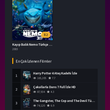
8.2
Kayıp Balık Nemo Türkçe Dublaj İzle
2003
En Çok İzlenen Filmler
Harry Potter 4 Ateş Kadehi İzle
1
165,205
7.7
Çakallarla Dans 7 Full İzle HD
2
87,934
4.3
The Gangster, The Cop and The Devil Türkçe Dublaj İzle
3
74,120
6.9