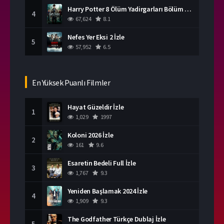
Harry Potter 8 Ölüm Yadirgarları Bölüm 2 İzle
4
67,624
8.1
Nefes Yer Eksi 2 İzle
5
57,952
6.5
En Yüksek Puanlı Filmler
Hayat Güzeldir İzle
1
1,029
1997
Koloni 2026 İzle
2
161
9.6
Esaretin Bedeli Full İzle
3
1,767
9.3
Yeniden Başlamak 2024 İzle
4
1,909
9.3
The Godfather Türkçe Dublaj İzle
5