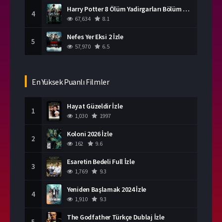
Harry Potter 8 Ölüm Yadirgarları Bölüm 2 İzle
4
67,634
8.1
Nefes Yer Eksi 2 İzle
5
57,970
6.5
En Yüksek Puanlı Filmler
Hayat Güzeldir İzle
1
1,030
1997
Koloni 2026 İzle
2
162
9.6
Esaretin Bedeli Full İzle
3
1,769
9.3
Yeniden Başlamak 2024 İzle
4
1,910
9.3
The Godfather Türkçe Dublaj İzle
5