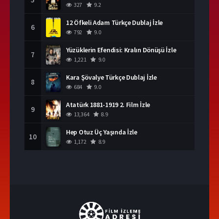
327
9.2
12 Öfkeli Adam Türkçe Dublaj İzle
6
792
9.0
Yüzüklerin Efendisi: Kralın Dönüşü İzle
7
1,221
9.0
Kara Şövalye Türkçe Dublaj İzle
8
684
9.0
Atatürk 1881-1919 2. Film İzle
9
13,364
8.9
Hep Otuz Üç Yaşında İzle
10
1,172
8.9