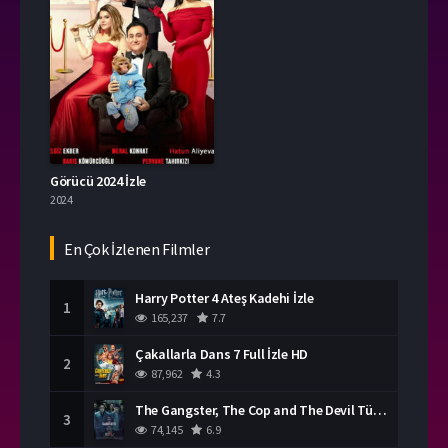
Görücü 2024 İzle
2024
En Çok İzlenen Filmler
Harry Potter 4 Ateş Kadehi İzle
1
165,237
7.7
Çakallarla Dans 7 Full İzle HD
2
87,962
4.3
The Gangster, The Cop and The Devil Türkçe Dublaj İzle
3
74,145
6.9