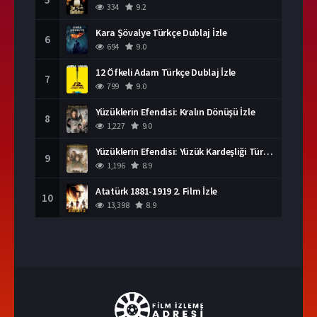
334
9.2
Kara Şövalye Türkçe Dublaj İzle
6
694
9.0
12 Öfkeli Adam Türkçe Dublaj İzle
7
799
9.0
Yüzüklerin Efendisi: Kralın Dönüşü İzle
8
1,227
9.0
Yüzüklerin Efendisi: Yüzük Kardeşliği Türkçe Dublaj İzle
9
1,196
8.9
Atatürk 1881-1919 2. Film İzle
10
13,398
8.9