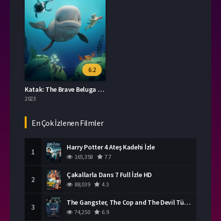
6.2
Katak: The Brave Beluga İzle
2023
En Çok İzlenen Filmler
Harry Potter 4 Ateş Kadehi İzle
1
165,358
7.7
Çakallarla Dans 7 Full İzle HD
2
88,039
4.3
The Gangster, The Cop and The Devil Türkçe Dublaj İzle
3
74,250
6.9