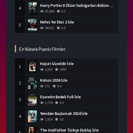
Harry Potter 8 Ölüm Yadirgarları Bölüm 2 İzle
4
67,684
8.1
Nefes Yer Eksi 2 İzle
5
58,032
6.5
En Yüksek Puanlı Filmler
Hayat Güzeldir İzle
1
1,035
1997
Koloni 2026 İzle
2
171
9.6
Esaretin Bedeli Full İzle
3
1,778
9.3
Yeniden Başlamak 2024 İzle
4
1,914
9.3
The Godfather Türkçe Dublaj İzle
5