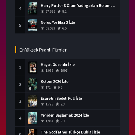
Harry Potter 8 Ölüm Yadirgarları Bölüm 2 İzle
4
67,686
8.1
Nefes Yer Eksi 2 İzle
5
58,033
6.5
En Yüksek Puanlı Filmler
Hayat Güzeldir İzle
1
1,035
1997
Koloni 2026 İzle
2
171
9.6
Esaretin Bedeli Full İzle
3
1,778
9.3
Yeniden Başlamak 2024 İzle
4
1,914
9.3
The Godfather Türkçe Dublaj İzle
5