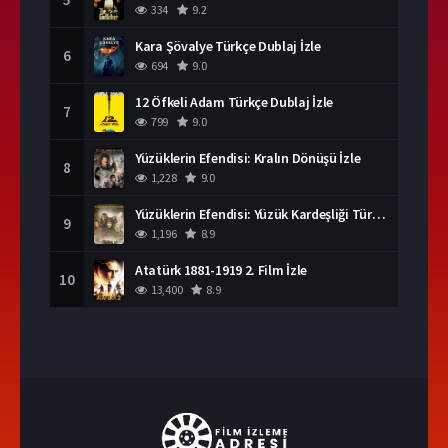
334
9.2
Kara Şövalye Türkçe Dublaj İzle
6
694
9.0
12 Öfkeli Adam Türkçe Dublaj İzle
7
799
9.0
Yüzüklerin Efendisi: Kralın Dönüşü İzle
8
1,228
9.0
Yüzüklerin Efendisi: Yüzük Kardeşliği Türkçe Dublaj İzle
9
1,196
8.9
Atatürk 1881-1919 2. Film İzle
10
13,400
8.9