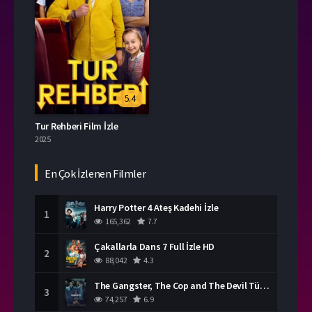
5.4
Tur Rehberi Film İzle
2025
En Çok İzlenen Filmler
Harry Potter 4 Ateş Kadehi İzle
1
165,362
7.7
Çakallarla Dans 7 Full İzle HD
2
88,042
4.3
The Gangster, The Cop and The Devil Türkçe Dublaj İzle
3
74,257
6.9