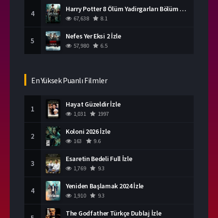
Harry Potter 8 Ölüm Yadirgarları Bölüm 2 İzle
4
67,638
8.1
Nefes Yer Eksi 2 İzle
5
57,980
6.5
En Yüksek Puanlı Filmler
Hayat Güzeldir İzle
1
1,031
1997
Koloni 2026 İzle
2
163
9.6
Esaretin Bedeli Full İzle
3
1,769
9.3
Yeniden Başlamak 2024 İzle
4
1,910
9.3
The Godfather Türkçe Dublaj İzle
5