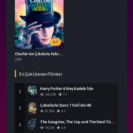
6.7
Charlie’nin Çikolata Fabrikası İzle
2005
En Çok İzlenen Filmler
Harry Potter 4 Ateş Kadehi İzle
1
165,244
7.7
Çakallarla Dans 7 Full İzle HD
2
87,966
4.3
The Gangster, The Cop and The Devil Türkçe Dublaj İzle
3
74,149
6.9