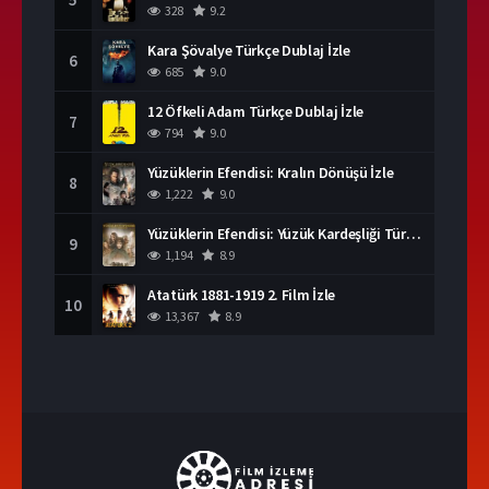
328
9.2
Kara Şövalye Türkçe Dublaj İzle
6
685
9.0
12 Öfkeli Adam Türkçe Dublaj İzle
7
794
9.0
Yüzüklerin Efendisi: Kralın Dönüşü İzle
8
1,222
9.0
Yüzüklerin Efendisi: Yüzük Kardeşliği Türkçe Dublaj İzle
9
1,194
8.9
Atatürk 1881-1919 2. Film İzle
10
13,367
8.9