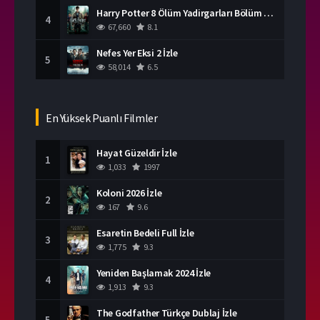
Harry Potter 8 Ölüm Yadirgarları Bölüm 2 İzle
4
67,660
8.1
Nefes Yer Eksi 2 İzle
5
58,014
6.5
En Yüksek Puanlı Filmler
Hayat Güzeldir İzle
1
1,033
1997
Koloni 2026 İzle
2
167
9.6
Esaretin Bedeli Full İzle
3
1,775
9.3
Yeniden Başlamak 2024 İzle
4
1,913
9.3
The Godfather Türkçe Dublaj İzle
5