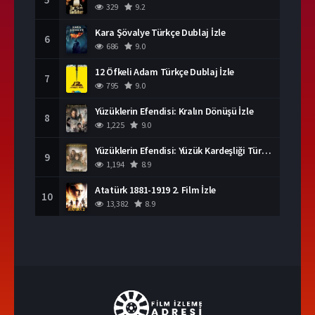
329
9.2
Kara Şövalye Türkçe Dublaj İzle
6
686
9.0
12 Öfkeli Adam Türkçe Dublaj İzle
7
795
9.0
Yüzüklerin Efendisi: Kralın Dönüşü İzle
8
1,225
9.0
Yüzüklerin Efendisi: Yüzük Kardeşliği Türkçe Dublaj İzle
9
1,194
8.9
Atatürk 1881-1919 2. Film İzle
10
13,382
8.9