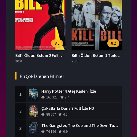
8.0
8.2
Bill’i Öldür: Bölüm 2 Full HD İzle
Bill’i Öldür: Bölüm 1 Türkçe Dublaj İzle
2004
2023
En Çok İzlenen Filmler
Harry Potter 4 Ateş Kadehi İzle
1
165,323
7.7
Çakallarla Dans 7 Full İzle HD
2
88,007
4.3
The Gangster, The Cop and The Devil Türkçe Dublaj İzle
3
74,196
6.9