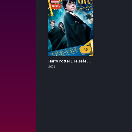
1080p
7.6
Harry Potter 1 Felsefe Taşı İzle
2001