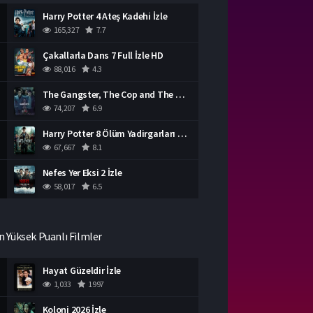
Harry Potter 4 Ateş Kadehi İzle
165,327
7.7
Çakallarla Dans 7 Full İzle HD
88,016
4.3
The Gangster, The Cop and The Devil Türkçe Dublaj İzle
74,207
6.9
Harry Potter 8 Ölüm Yadirgarları Bölüm 2 İzle
67,667
8.1
Nefes Yer Eksi 2 İzle
58,017
6.5
n Yüksek Puanlı Filmler
Hayat Güzeldir İzle
1,033
1997
Koloni 2026 İzle