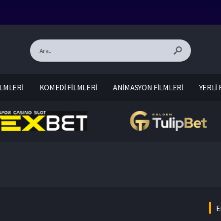
LMLERİ
KOMEDİ FİLMLERİ
ANİMASYON FİLMLERİ
YERLİ 
E