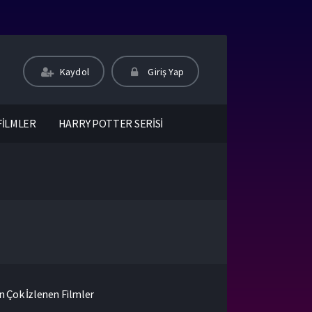
Kaydol
Giriş Yap
FİLMLER
HARRY POTTER SERİSİ
n Çok İzlenen Filmler