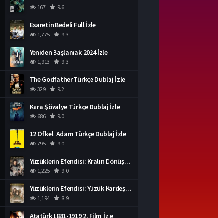
167
9.6
Esaretin Bedeli Full İzle
1,775
9.3
Yeniden Başlamak 2024 İzle
1,913
9.3
The Godfather Türkçe Dublaj İzle
329
9.2
Kara Şövalye Türkçe Dublaj İzle
686
9.0
12 Öfkeli Adam Türkçe Dublaj İzle
795
9.0
Yüzüklerin Efendisi: Kralın Dönüşü İzle
1,225
9.0
Yüzüklerin Efendisi: Yüzük Kardeşliği Türkçe Dublaj İzle
1,194
8.9
Atatürk 1881-1919 2. Film İzle