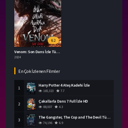
6.2
Venom: Son Dans İzle Türkçe Dublaj
2024
En Çok İzlenen Filmler
Harry Potter 4 Ateş Kadehi İzle
1
165,323
7.7
Çakallarla Dans 7 Full İzle HD
2
88,007
4.3
The Gangster, The Cop and The Devil Türkçe Dublaj İzle
3
74,196
6.9