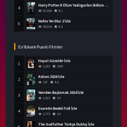
Harry Potter 8 Ölüm Yadirgarları Bölüm 2 İzle
4
67,660
8.1
Nefes Yer Eksi 2 İzle
5
58,014
6.5
En Yüksek Puanlı Filmler
Hayat Güzeldir İzle
1
1,033
1997
Koloni 2026 İzle
2
167
9.6
Yeniden Başlamak 2024 İzle
3
1,913
9.3
Esaretin Bedeli Full İzle
4
1,775
9.3
The Godfather Türkçe Dublaj İzle
5