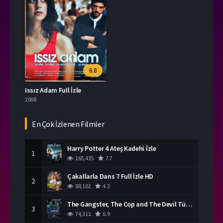
6.8
Issız Adam Full İzle
2008
En Çok İzlenen Filmler
Harry Potter 4 Ateş Kadehi İzle
1
165,435
7.7
Çakallarla Dans 7 Full İzle HD
2
88,102
4.3
The Gangster, The Cop and The Devil Türkçe Dublaj İzle
3
74,311
6.9