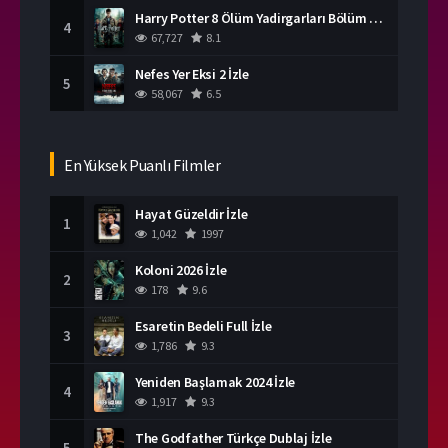
Harry Potter 8 Ölüm Yadirgarları Bölüm 2 İzle
4
67,727
8.1
Nefes Yer Eksi 2 İzle
5
58,067
6.5
En Yüksek Puanlı Filmler
Hayat Güzeldir İzle
1
1,042
1997
Koloni 2026 İzle
2
178
9.6
Esaretin Bedeli Full İzle
3
1,786
9.3
Yeniden Başlamak 2024 İzle
4
1,917
9.3
The Godfather Türkçe Dublaj İzle
5