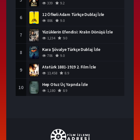
339
9.2
12 Öfkeli Adam Türkçe Dublaj İzle
6
806
9.0
Yüzüklerin Efendisi: Kralın Dönüşü İzle
7
1,234
9.0
Kara Şövalye Türkçe Dublaj İzle
8
706
9.0
Atatürk 1881-1919 2. Film İzle
9
13,458
8.9
Hep Otuz Üç Yaşında İzle
10
1,180
8.9