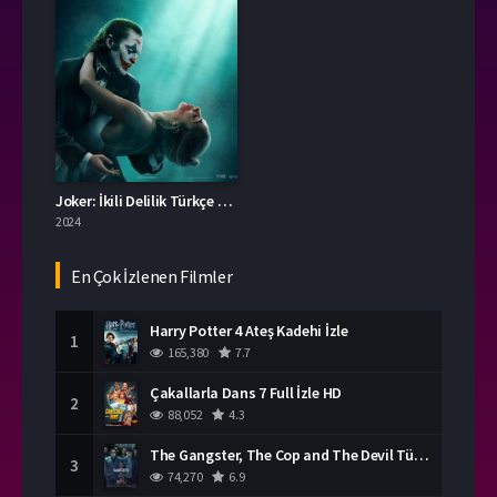
Joker: İkili Delilik Türkçe Dublaj İzle
2024
En Çok İzlenen Filmler
Harry Potter 4 Ateş Kadehi İzle
1
165,380
7.7
Çakallarla Dans 7 Full İzle HD
2
88,052
4.3
The Gangster, The Cop and The Devil Türkçe Dublaj İzle
3
74,270
6.9