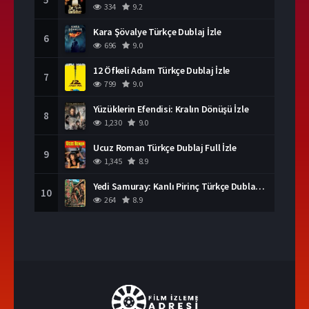
334
9.2
Kara Şövalye Türkçe Dublaj İzle
6
696
9.0
12 Öfkeli Adam Türkçe Dublaj İzle
7
799
9.0
Yüzüklerin Efendisi: Kralın Dönüşü İzle
8
1,230
9.0
Ucuz Roman Türkçe Dublaj Full İzle
9
1,345
8.9
Yedi Samuray: Kanlı Pirinç Türkçe Dublaj İzle
10
264
8.9