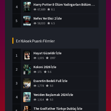
Harry Potter 8 Ölüm Yadirgarları Bölüm 2 İzle
4
67,689
8.1
Nefes Yer Eksi 2 İzle
5
58,033
6.5
En Yüksek Puanlı Filmler
Hayat Güzeldir İzle
1
1,035
1997
Koloni 2026 İzle
2
171
9.6
Esaretin Bedeli Full İzle
3
1,778
9.3
Yeniden Başlamak 2024 İzle
4
1,914
9.3
The Godfather Türkçe Dublaj İzle
5