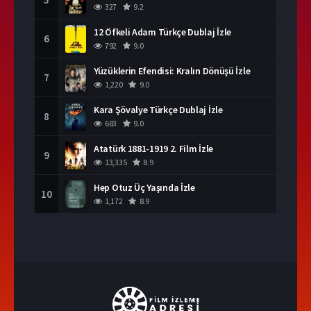
327
9.2
12 Öfkeli Adam Türkçe Dublaj İzle
6
792
9.0
Yüzüklerin Efendisi: Kralın Dönüşü İzle
7
1,220
9.0
Kara Şövalye Türkçe Dublaj İzle
8
683
9.0
Atatürk 1881-1919 2. Film İzle
9
13,335
8.9
Hep Otuz Üç Yaşında İzle
10
1,172
8.9