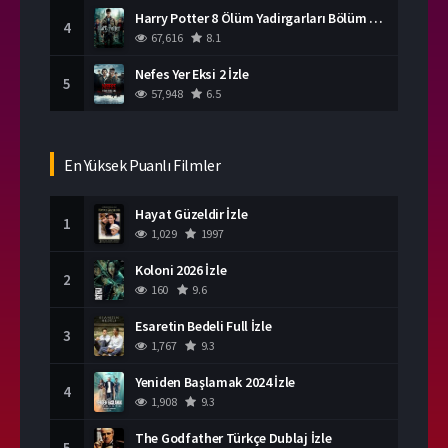
Harry Potter 8 Ölüm Yadirgarları Bölüm 2 İzle
4
67,616
8.1
Nefes Yer Eksi 2 İzle
5
57,948
6.5
En Yüksek Puanlı Filmler
Hayat Güzeldir İzle
1
1,029
1997
Koloni 2026 İzle
2
160
9.6
Esaretin Bedeli Full İzle
3
1,767
9.3
Yeniden Başlamak 2024 İzle
4
1,908
9.3
The Godfather Türkçe Dublaj İzle
5