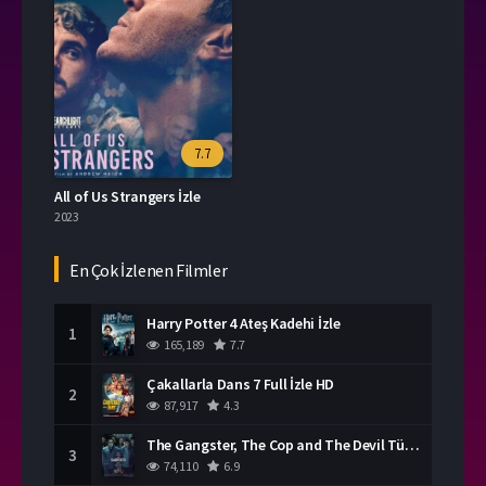
7.7
All of Us Strangers İzle
2023
En Çok İzlenen Filmler
Harry Potter 4 Ateş Kadehi İzle
1
165,189
7.7
Çakallarla Dans 7 Full İzle HD
2
87,917
4.3
The Gangster, The Cop and The Devil Türkçe Dublaj İzle
3
74,110
6.9