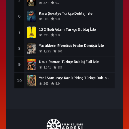
329
9.2
Kara Şövalye Türkçe Dublaj İzle
6
686
9.0
12 Öfkeli Adam Türkçe Dublaj İzle
7
795
9.0
Yüzüklerin Efendisi: Kralın Dönüşü İzle
8
1,225
9.0
Ucuz Roman Türkçe Dublaj Full İzle
9
1,341
8.9
Yedi Samuray: Kanlı Pirinç Türkçe Dublaj İzle
10
262
8.9