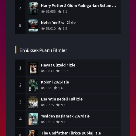
Harry Potter 8 Ölüm Yadirgarları Bölüm 2 İzle
4
67,656
8.1
Nefes Yer Eksi 2 İzle
5
58,010
6.5
En Yüksek Puanlı Filmler
Hayat Güzeldir İzle
1
1,033
1997
Koloni 2026 İzle
2
167
9.6
Esaretin Bedeli Full İzle
3
1,775
9.3
Yeniden Başlamak 2024 İzle
4
1,913
9.3
The Godfather Türkçe Dublaj İzle
5