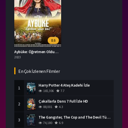
8.6
Aybüke: Öğretmen Oldum Ben İzle
2023
En Çok İzlenen Filmler
Harry Potter 4 Ateş Kadehi İzle
1
165,306
7.7
Çakallarla Dans 7 Full İzle HD
2
88,001
4.3
The Gangster, The Cop and The Devil Türkçe Dublaj İzle
3
74,180
6.9